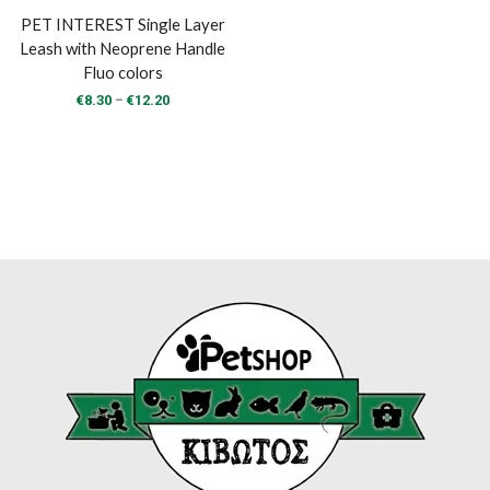
PET INTEREST Single Layer
Leash with Neoprene Handle
Fluo colors
Price
–
€
8.30
€
12.20
range:
€8.30
through
€12.20