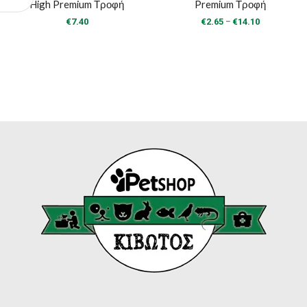
High Premium Τροφή
Premium Τροφή
Price
–
€
7.40
€
2.65
€
14.10
range:
€2.65
through
€14.10