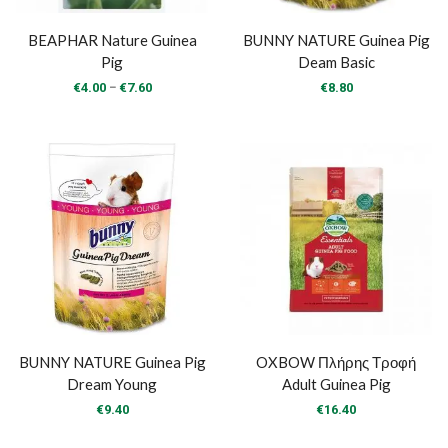
BEAPHAR Nature Guinea
BUNNY NATURE Guinea Pig
Pig
Deam Basic
Price
–
€
4.00
€
7.60
€
8.80
range:
€4.00
through
€7.60
BUNNY NATURE Guinea Pig
OXBOW Πλήρης Τροφή
Dream Young
Adult Guinea Pig
€
9.40
€
16.40