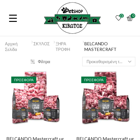
0
0
BELCANDO
Αρχική
ΣΚΥΛΟΣ
ΞΗΡΑ
MASTERCRAFT
Σελίδα
ΤΡΟΦΗ
Φίλτρα
ΠΡΟΣΦΟΡΆ
ΠΡΟΣΦΟΡΆ
BELCANDO Mastercraft με
BELCANDO Mastercraft με