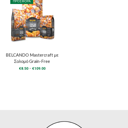
ΠΡΟΣΦΟΡΆ
BELCANDO Mastercraft με
Σολομό Grain-Free
Price
–
€
8.50
€
109.00
range:
€8.50
through
€109.00