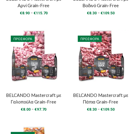
Αρνί Grain-Free
Βοδινό Grain-Free
Price
Price
–
–
€
8.90
€
115.70
€
8.30
€
109.50
range:
range:
€8.90
€8.30
through
through
€115.70
€109.50
ΠΡΟΣΦΟΡΆ
ΠΡΟΣΦΟΡΆ
BELCANDO Mastercraft με
BELCANDO Mastercraft με
Γαλοπούλα Grain-Free
Πάπια Grain-Free
Price
Price
–
–
€
8.00
€
97.70
€
8.30
€
109.50
range:
range:
€8.00
€8.30
through
through
€97.70
€109.50