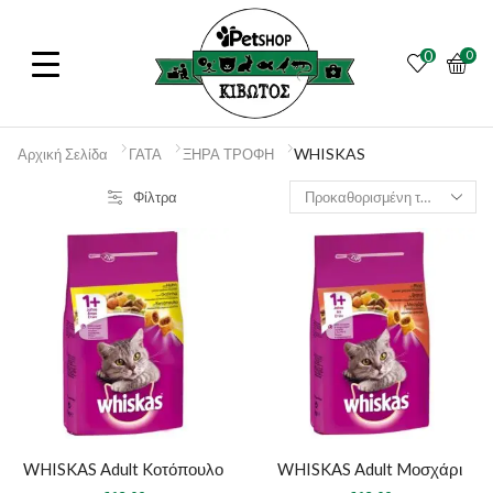
0
0
WHISKAS
Αρχική Σελίδα
ΓΑΤΑ
ΞΗΡΑ ΤΡΟΦΗ
Φίλτρα
WHISKAS Adult Kοτόπουλο
WHISKAS Adult Mοσχάρι