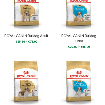
ROYAL CANIN Bulldog Adult
ROYAL CANIN Bulldog
Junior
Price
–
€
25.30
€
78.00
range:
Price
–
€
27.80
€
85.00
€25.30
range:
through
€27.80
€78.00
through
€85.00