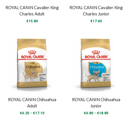
ROYAL CANIN Cavalier King
ROYAL CANIN Cavalier King
Charles Adult
Charles Junior
€
15.80
€
17.40
ROYAL CANIN Chihuahua
ROYAL CANIN Chihuahua
Adult
Junior
Price
Price
–
–
€
6.20
€
17.10
€
6.80
€
18.80
range:
range:
€6.20
€6.80