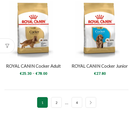
through
through
€17.10
€18.80
ROYAL CANIN Cocker Adult
ROYAL CANIN Cocker Junior
Price
–
€
25.30
€
78.00
€
27.80
range:
€25.30
through
€78.00
…
1
2
4