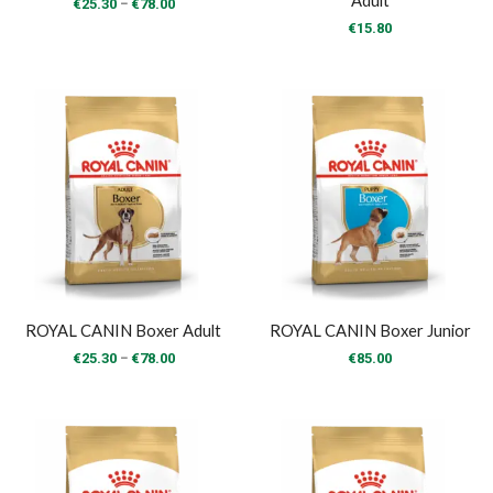
Adult
Price
–
€
25.30
€
78.00
range:
€
15.80
€25.30
through
€78.00
ROYAL CANIN Boxer Adult
ROYAL CANIN Boxer Junior
Price
–
€
25.30
€
78.00
€
85.00
range:
€25.30
through
€78.00