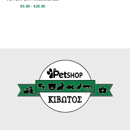
Price
–
€
5.00
€
25.00
range:
€5.00
through
€25.00