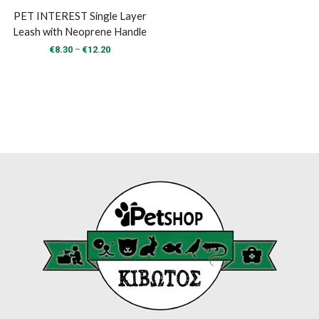
PET INTEREST Single Layer
Leash with Neoprene Handle
Price
–
€
8.30
€
12.20
range:
€8.30
through
€12.20