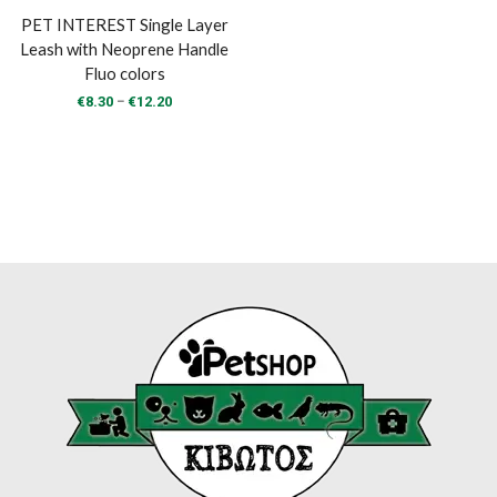
PET INTEREST Single Layer
Leash with Neoprene Handle
Fluo colors
Price
–
€
8.30
€
12.20
range:
€8.30
through
€12.20