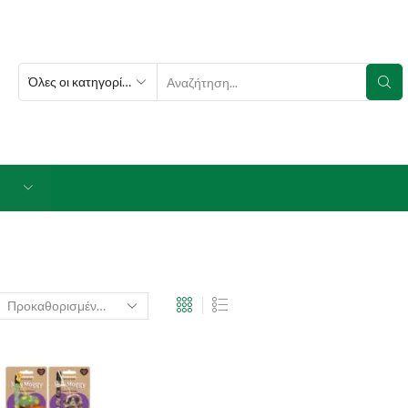
SEARCH
INPUT
Ι