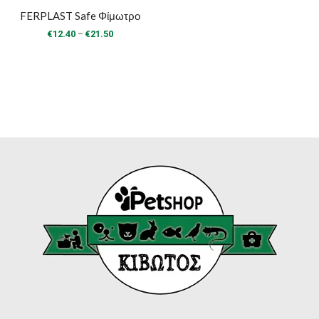
FERPLAST Safe Φίμωτρο
Price
–
€
12.40
€
21.50
range:
€12.40
through
€21.50