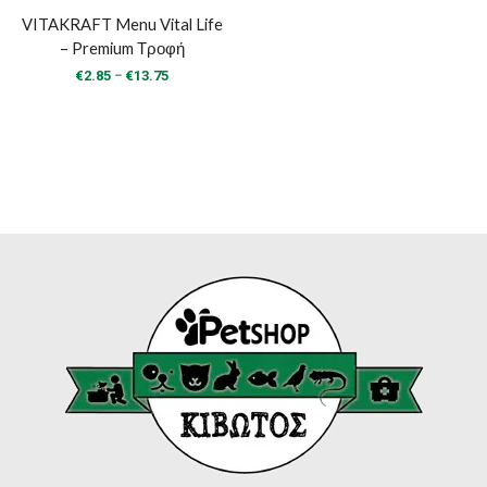
VITAKRAFT Menu Vital Life
– Premium Τροφή
Price
–
€
2.85
€
13.75
range:
€2.85
through
€13.75