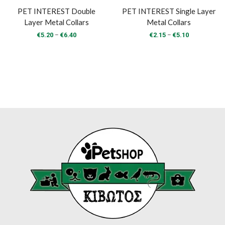
PET INTEREST Double
PET INTEREST Single Layer
Layer Metal Collars
Metal Collars
Price
Price
–
–
€
5.20
€
6.40
€
2.15
€
5.10
range:
range:
€5.20
€2.15
through
through
€6.40
€5.10