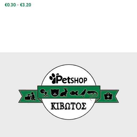
Price
–
€
0.30
€
3.20
range:
€0.30
through
€3.20