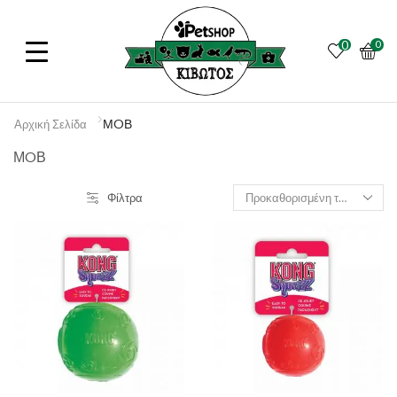
0
0
ΜOΒ
Αρχική Σελίδα
ΜOΒ
Φίλτρα