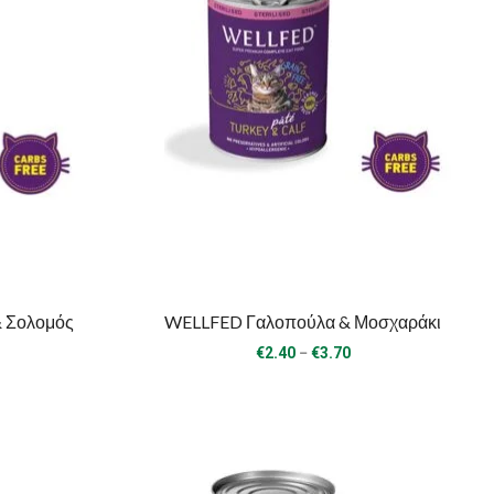
& Σολομός
WELLFED Γαλοπούλα & Μοσχαράκι
ice
Price
–
€
2.40
€
3.70
nge:
range:
.40
€2.40
rough
through
.60
€3.70