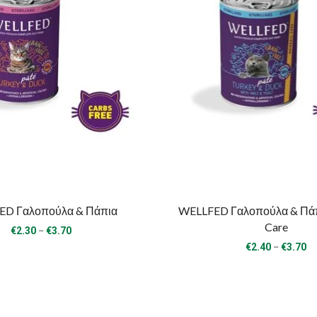
ED Γαλοπούλα & Πάπια
WELLFED Γαλοπούλα & Πάπι
Care
Price
–
€
2.30
€
3.70
range:
Pr
–
€
2.40
€
3.70
€2.30
ra
through
€2
€3.70
th
€3