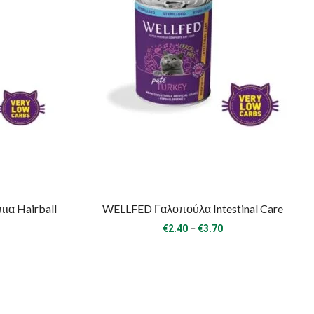
α Hairball
WELLFED Γαλοπούλα Intestinal Care
Price
–
€
2.40
€
3.70
range:
ice
€2.40
nge:
through
.40
€3.70
rough
.70