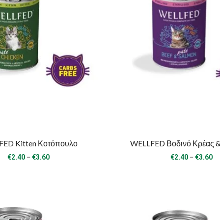
ED Kitten Κοτόπουλο
WELLFED Βοδινό Κρέας 
Price
Pr
–
–
€
2.40
€
3.60
€
2.40
€
3.60
range:
ra
€2.40
€2
through
th
€3.60
€3