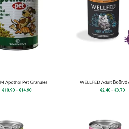
 Apothol Pet Granules
WELLFED Adult Βοδινό 
Price
Pr
–
–
€
10.90
€
14.90
€
2.40
€
3.70
range:
ra
€10.90
€2
through
th
€14.90
€3