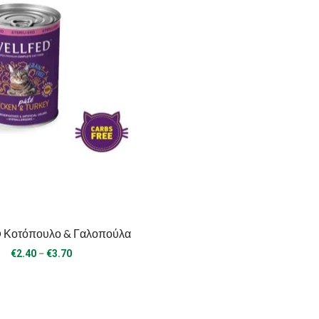
 Κοτόπουλο & Γαλοπούλα
Price
–
€
2.40
€
3.70
range:
€2.40
through
€3.70