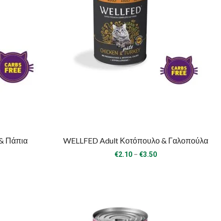
& Πάπια
WELLFED Adult Κοτόπουλο & Γαλοπούλα
ice
Price
–
€
2.10
€
3.50
nge:
range:
.40
€2.10
rough
through
.70
€3.50