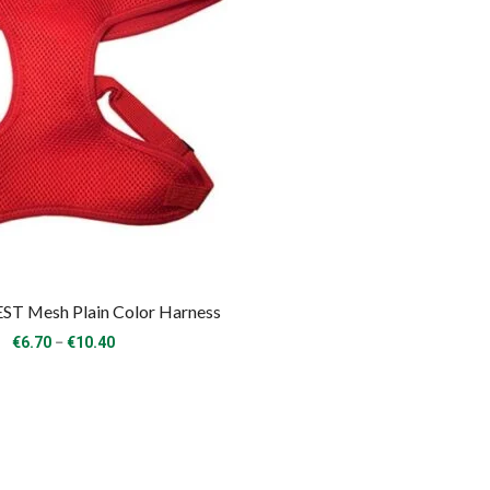
T Mesh Plain Color Harness
Price
–
€
6.70
€
10.40
range:
€6.70
through
€10.40