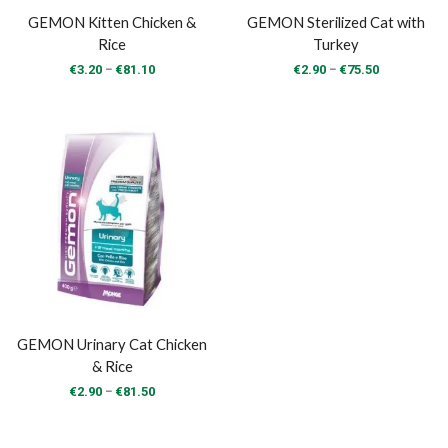
GEMON Kitten Chicken &
GEMON Sterilized Cat with
Rice
Turkey
Price
Price
–
–
€
3.20
€
81.10
€
2.90
€
75.50
range:
range:
€3.20
€2.90
through
through
€81.10
€75.50
GEMON Urinary Cat Chicken
& Rice
Price
–
€
2.90
€
81.50
range:
€2.90
through