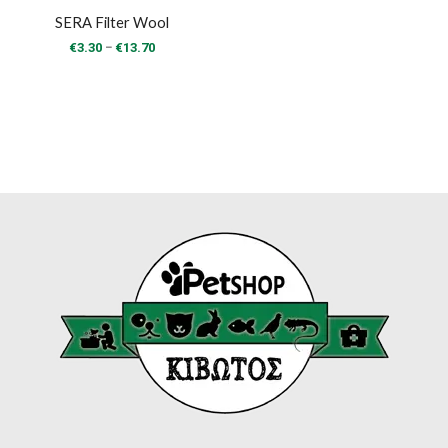
SERA Filter Wool
Price
–
€
3.30
€
13.70
range:
€3.30
through
€13.70