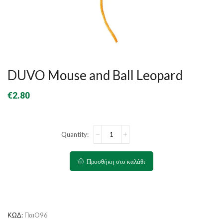
DUVO Mouse and Ball Leopard
€
2.80
DUVO
Mouse
and
Ball
Προσθήκη στο καλάθι
Leopard
ποσότητα
ΚΩΔ:
ΠαιO96