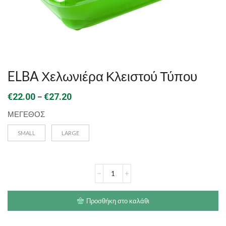
ELBA Χελωνιέρα Κλειστού Τύπου
Price
–
€
22.00
€
27.20
range:
ΜΕΓΕΘΟΣ
€22.00
SMALL
LARGE
through
€27.20
ELBA
Χελωνιέρα
Κλειστού
Τύπου
Προσθήκη στο καλάθι
ποσότητα