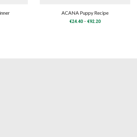
nner
ACANA Puppy Recipe
rice
Price
–
€
24.40
€
92.20
ange:
range:
8.00
€24.40
hrough
through
57.50
€92.20