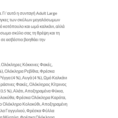
 Γι’ αυτό η συνταγή Adult Large
ανάγκες των σκύλων μεγαλόσωμων
 κοτόπουλο και ωμό καλκάνι, αλλά
όσωμο σκύλο σας τη θρέψη και τη
 σε ασβέστιο βοηθάει την
 Ολόκληρες Κόκκινες Φακές,
), Ολόκληρα Ρεβίθια, Φρέσκα
έγγα (4 %), Αυγά (4 %), Ωμό Καλκάνι
Πράσινες Φακές, Ολόκληρος Κίτρινος
0.5 %), Αλάτι, Αποξηραμένα Φύκια,
ολοκύθα, Φρέσκα Ολόκληρα Καρότα,
ο Ολόκληρο Κολοκύθι, Αποξηραμένη
λλα Γογγυλιού, Φρέσκα Φύλλα
α Μύρτιλα, Φρέσκα Ολόκληρα