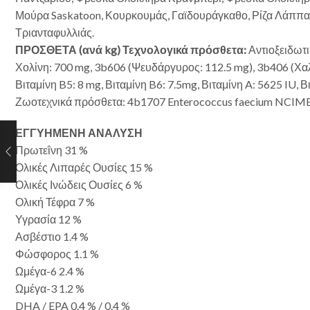
Μούρα Saskatoon, Κουρκουμάς, Γαϊδουράγκαθο, Ρίζα Λάππας
Τριανταφυλλιάς.
ΠΡΟΣΘΕΤΑ (ανά kg) Τεχνολογικά πρόσθετα:
Αντιοξειδωτ
Χολίνη: 700 mg, 3b606 (Ψευδάργυρος: 112.5 mg), 3b406 (Χαλκ
Βιταμίνη B5: 8 mg, Βιταμίνη B6: 7.5mg, Βιταμίνη A: 5625 IU, Βι
Ζωοτεχνικά πρόσθετα: 4b1707 Enterococcus faecium NCIM
ΕΓΓΥΗΜΕΝΗ ΑΝΑΛΥΣΗ
Πρωτεΐνη 31 %
Ολικές Λιπαρές Ουσίες 15 %
Ολικές Ινώδεις Ουσίες 6 %
Ολική Τέφρα 7 %
Υγρασία 12 %
Ασβέστιο 1.4 %
Φώσφορος 1.1 %
Ωμέγα-6 2.4 %
Ωμέγα-3 1.2 %
DHA / EPA 0.4 % / 0.4 %