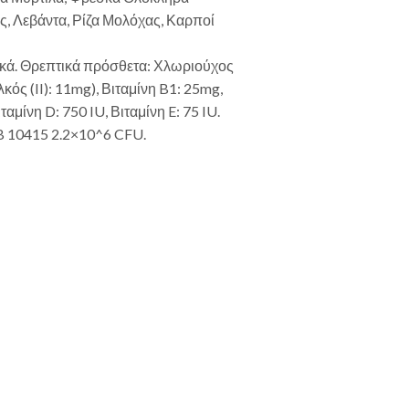
, Λεβάντα, Ρίζα Μολόχας, Καρποί
ικά. Θρεπτικά πρόσθετα: Χλωριούχος
ός (II): 11mg), Βιταμίνη B1: 25mg,
ταμίνη D: 750 IU, Βιταμίνη E: 75 IU.
B 10415 2.2×10^6 CFU.