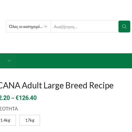
SEARCH
INPUT
CANA Adult Large Breed Recipe
Price
–
2.20
€
126.40
range:
ΣΟΤΗΤΑ
€92.20
1.4kg
17kg
through