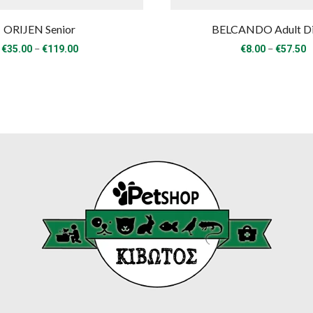
ORIJEN Senior
BELCANDO Adult Di
Price
P
–
–
€
35.00
€
119.00
€
8.00
€
57.50
range:
r
€35.00
€
through
t
€119.00
€