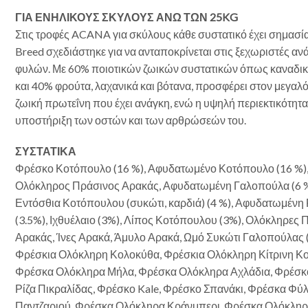
ΓΙΑ ΕΝΗΛΙΚΟΥΣ ΣΚΥΛΟΥΣ ΑΝΩ ΤΩΝ 25KG
Στις τροφές ACANA για σκύλους κάθε συστατικό έχει σημασία.
Breed σχεδιάστηκε για να ανταποκρίνεται στις ξεχωριστές 
φυλών. Με 60% ποιοτικών ζωικών συστατικών όπως καναδικό
και 40% φρούτα, λαχανικά και βότανα, προσφέρει στον μεγαλ
ζωική πρωτεΐνη που έχει ανάγκη, ενώ η υψηλή περιεκτικότητα
υποστήριξη των οστών και των αρθρώσεών του.
ΣΥΣΤΑΤΙΚΑ
Φρέσκο Κοτόπουλο (16 %), Αφυδατωμένο Κοτόπουλο (16 %),
Ολόκληρος Πράσινος Αρακάς, Αφυδατωμένη Γαλοπούλα (6 %
Εντόσθια Κοτόπουλου (συκώτι, καρδιά) (4 %), Αφυδατωμένη Ρ
(3.5%), Ιχθυέλαιο (3%), Λίπος Κοτόπουλου (3%), Ολόκληρες 
Αρακάς, Ίνες Αρακά, Άμυλο Αρακά, Ωμό Συκώτι Γαλοπούλας (
Φρέσκια Ολόκληρη Κολοκύθα, Φρέσκια Ολόκληρη Κίτρινη Κ
Φρέσκα Ολόκληρα Μήλα, Φρέσκα Ολόκληρα Αχλάδια, Φρέσκ
Ρίζα Πικραλίδας, Φρέσκο Kale, Φρέσκο Σπανάκι, Φρέσκα Φύ
Παντζαριού, Φρέσκα Ολόκληρα Κράνμπερι, Φρέσκα Ολόκληρ