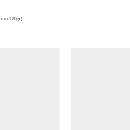
ούπα 120gr)