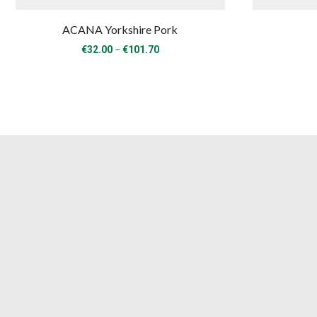
ACANA Yorkshire Pork
Price
–
€
32.00
€
101.70
range:
€32.00
through
€101.70