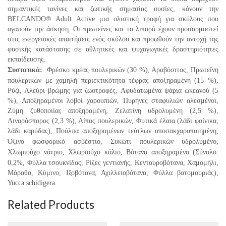
σημαντικές τανίνες και ζωτικής σημασίας ουσίες, κάνουν την
BELCANDO® Adult
Active μια ολιστική τροφή για σκύλους που
αγαπούν την άσκηση. Oι πρωτεΐνες και τα λιπαρά έχουν
προσαρμοστεί
στις ενεργειακές απαιτήσεις ενός σκύλου και προωθούν την αντοχή της
φυσικής κατάστασης
σε αθλητικές και ψυχαγωγικές δραστηριότητες
εκπαίδευσης.
Συστατικά:
Φρέσκο κρέας πουλερικών (30 %), Αραβόσιτος, Πρωτεΐνη
πουλερικών με χαμηλή
περιεκτικότητα τέφρας αποξηραμένη (15 %),
Ρύζι, Αλεύρι βρώμης για ζωοτροφές, Aφυδατωμένα ψάρια
ωκεανού (5
%), Αποξηραμένοι λοβοί χαρουπιών, Πυρήνες σταφυλιών αλεσμένοι,
Ζύμη ζυθοποιίας
αποξηραμένη, Ζελατίνη υδρολυμένη (2,5 %),
Λιναρόσπορος (2,3 %), Λίπος πουλερικών, Φυτικά έλαια (λάδι
φοίνικα,
λάδι καρύδας), Πούλπα αποξηραμένων τεύτλων αποσακχαροποιημένη,
Όξινο φωσφορικό ασβέστιο,
Συκώτι πουλερικών υδρολυμένο,
Χλωριούχο νάτριο, Χλωριούχο κάλιο, Βότανα αποξηραμένα (Σύνολο:
0,2
%, Φύλλα τσουκνίδας, Ρίζες γεντιανής, Κενταυροβότανα, Χαμομήλι,
Μάραθο, Κύμινο, Ιξοβότανα,
Αχιλλειοβότανα, Φύλλα βατομουριάς),
Yucca schidigera.
Related Products