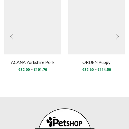
ACANA Yorkshire Pork
ORIJEN Puppy
Price
Price
–
–
€
32.00
€
101.70
€
32.60
€
114.50
range:
range:
€32.00
€32.60
through
through
€101.70
€114.50