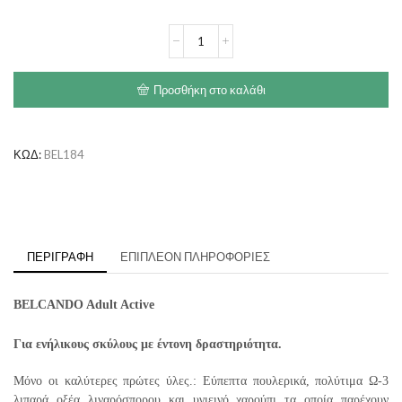
€61.00
BELCANDO
Adult
Active
ποσότητα
Προσθήκη στο καλάθι
ΚΩΔ:
BEL184
ΠΕΡΙΓΡΑΦΉ
ΕΠΙΠΛΈΟΝ ΠΛΗΡΟΦΟΡΊΕΣ
BELCANDO Adult Active
Για ενήλικους σκύλους με έντονη δραστηριότητα.
Μόνο οι καλύτερες πρώτες ύλες.: Εύπεπτα πουλερικά, πολύτιμα Ω-3
λιπαρά οξέα λιναρόσπορου και υγιεινό
χαρούπι τα οποία παρέχουν