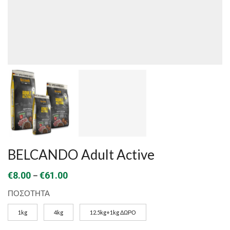
BELCANDO Adult Active
Price
–
€
8.00
€
61.00
range:
ΠΟΣΟΤΗΤΑ
€8.00
1kg
4kg
12.5kg+1kg ΔΩΡΟ
through