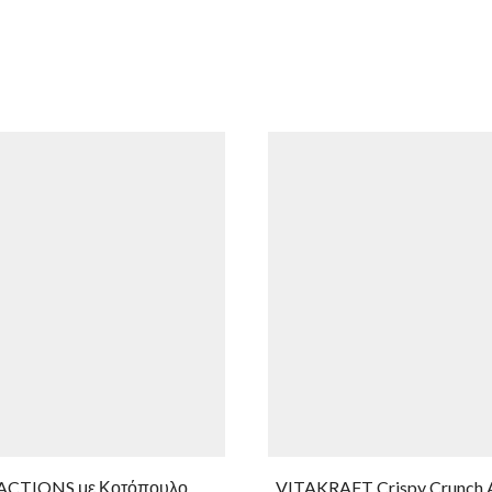
ACTIONS με Κοτόπουλο
VITAKRAFT Crispy Crunch A