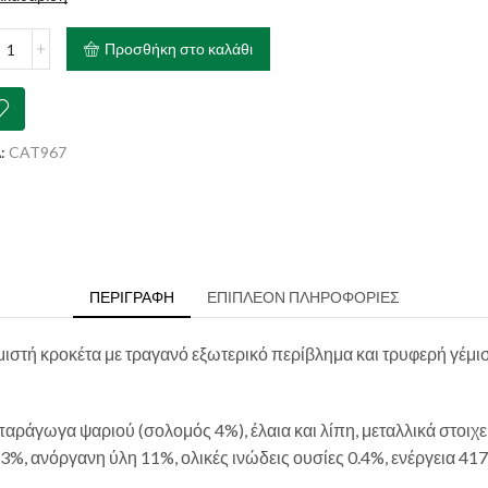
ISFACTIONS
Προσθήκη στο καλάθι
ομό
ότητα
:
CAT967
ΠΕΡΙΓΡΑΦΉ
ΕΠΙΠΛΈΟΝ ΠΛΗΡΟΦΟΡΊΕΣ
εμιστή κροκέτα με τραγανό εξωτερικό περίβλημα και τρυφερή γέμι
παράγωγα ψαριού (σολομός 4%), έλαια και λίπη, μεταλλικά στοιχε
3%, ανόργανη ύλη 11%, ολικές ινώδεις ουσίες 0.4%, ενέργεια 41