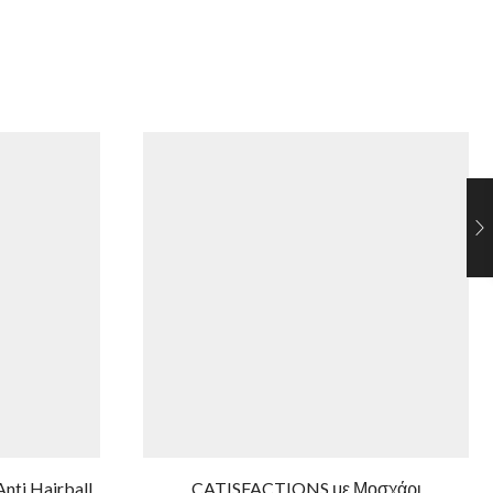
nti Hairball
CATISFACTIONS με Μοσχάρι