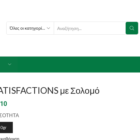
SEARCH
INPUT
ATISFACTIONS με Σολομό
.10
ΣΟΤΗΤΑ
0gr
κκαθάριση