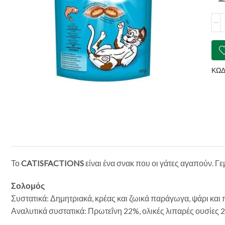
CAT
με
Σολ
ποσ
ΚΩΔ
Το
CATISFACTIONS
είναι ένα σνακ που οι γάτες αγαπούν. Γ
Σολομός
Συστατικά: Δημητριακά, κρέας και ζωικά παράγωγα, ψάρι και 
Αναλυτικά συστατικά: Πρωτεΐνη 22%, ολικές λιπαρές ουσίες 2