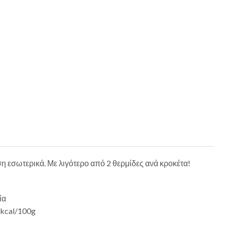
ση εσωτερικά. Με λιγότερο από 2 θερμίδες ανά κροκέτα!
ία
7kcal/100g