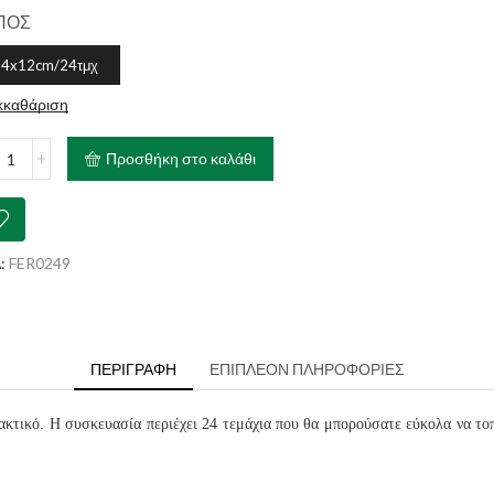
ΠΟΣ
24x12cm/24τμχ
κκαθάριση
PLAST
Προσθήκη στο καλάθι
py
s
0
ότητα
:
FER0249
ΠΕΡΙΓΡΑΦΉ
ΕΠΙΠΛΈΟΝ ΠΛΗΡΟΦΟΡΊΕΣ
ακτικό. Η συσκευασία περιέχει 24 τεμάχια που θα μπορούσατε εύκολα να το