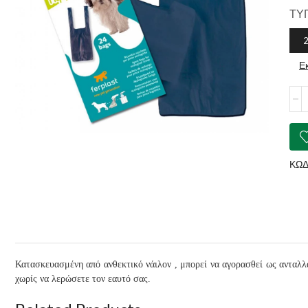
ΤΥ
Ε
FER
Nip
Bag
L27
ποσ
ΚΩΔ
Κατασκευασμένη από ανθεκτικό νάιλον , μπορεί να αγορασθεί ως ανταλλ
χωρίς να λερώσετε τον εαυτό σας.