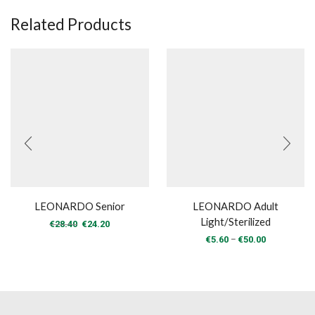
Related Products
LEONARDO Senior
LEONARDO Adult
Light/Sterilized
Original
Η
€
28.40
€
24.20
price
τρέχουσα
Price
–
€
5.60
€
50.00
was:
τιμή
range:
€28.40.
είναι:
€5.60
€24.20.
through
€50.00