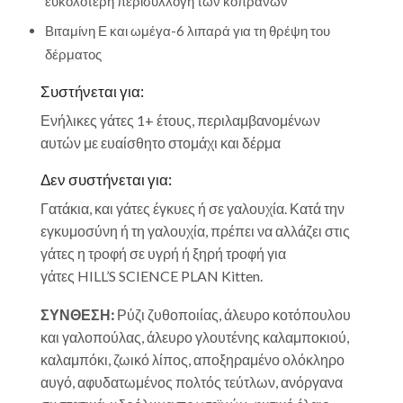
ευκολότερη περισυλλογή των κοπράνων
Βιταμίνη Ε και ωμέγα-6 λιπαρά για τη θρέψη του
δέρματος
Συστήνεται για:
Ενήλικες γάτες 1+ έτους, περιλαμβανομένων
αυτών με ευαίσθητο στομάχι και δέρμα
Δεν συστήνεται για:
Γατάκια, και γάτες έγκυες ή σε γαλουχία. Κατά την
εγκυμοσύνη ή τη γαλουχία, πρέπει να αλλάζει στις
γάτες η τροφή σε υγρή ή ξηρή τροφή για
γάτες
HILL’S SCIENCE PLAN
Kitten.
ΣΥΝΘΕΣΗ:
Ρύζι ζυθοποιίας, άλευρο κοτόπουλου
και γαλοπούλας, άλευρο γλουτένης καλαμποκιού,
καλαμπόκι, ζωικό λίπος, αποξηραμένο ολόκληρο
αυγό, αφυδατωμένος πολτός τεύτλων, ανόργανα