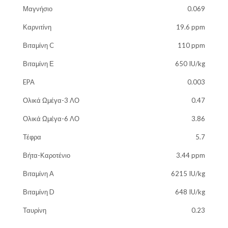
Μαγνήσιο
0.069
Καρνιτίνη
19.6 ppm
Βιταμίνη C
110 ppm
Βιταμίνη Ε
650 IU/kg
EPA
0.003
Ολικά Ωμέγα-3 ΛΟ
0.47
Ολικά Ωμέγα-6 ΛΟ
3.86
Τέφρα
5.7
Βήτα-Καροτένιο
3.44 ppm
Βιταμίνη Α
6215 IU/kg
Βιταμίνη D
648 IU/kg
Ταυρίνη
0.23