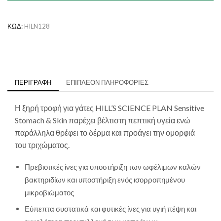
Stomach
&
Skin
ΚΩΔ:
HILN128
με
Κοτόπουλο
ποσότητα
ΠΕΡΙΓΡΑΦΉ
ΕΠΙΠΛΈΟΝ ΠΛΗΡΟΦΟΡΊΕΣ
Η ξηρή τροφή για γάτες
HILL’S SCIENCE PLAN
Sensitive
Stomach & Skin παρέχει βέλτιστη πεπτική υγεία ενώ
παράλληλα θρέφει το δέρμα και προάγει την ομορφιά
του τριχώματος.
Πρεβιοτικές ίνες για υποστήριξη των ωφέλιμων καλών
βακτηριδίων και υποστήριξη ενός ισορροπημένου
μικροβιώματος
Εύπεπτα συστατικά και φυτικές ίνες για υγιή πέψη και