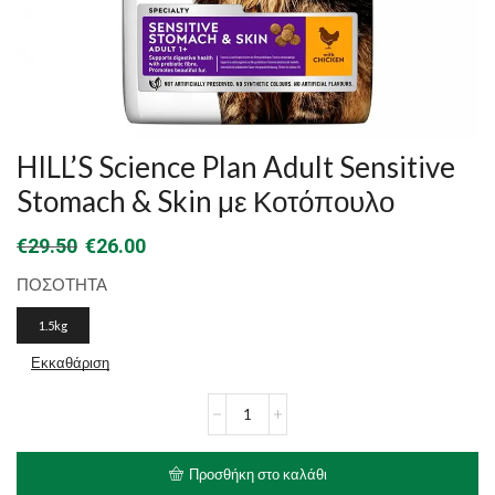
HILL’S Science Plan Adult Sensitive
Stomach & Skin με Κοτόπουλο
Original
Η
€
29.50
€
26.00
price
τρέχουσα
ΠΟΣΟΤΗΤΑ
was:
τιμή
1.5kg
€29.50.
είναι:
Εκκαθάριση
€26.00.
HILL'S
Science
Plan
Adult
Προσθήκη στο καλάθι
Sensitive