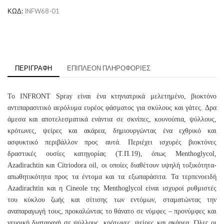
ΚΩΔ:
INFW68-01
ΠΕΡΙΓΡΑΦΉ
ΕΠΙΠΛΈΟΝ ΠΛΗΡΟΦΟΡΊΕΣ
To INFRONT Spray είναι ένα κτηνιατρικά μελετημένο, βιοκτόνο
αντιπαρασιτικό αερόλυμα ευρέος φάσματος για σκύλους και γάτες. Δρα
άμεσα και αποτελεσματικά ενάντια σε σκνίπες, κουνούπια, ψύλλους,
κρότωνες, ψείρες και ακάρεα, δημιουργώντας ένα εχθρικό και
ασφυκτικό περιβάλλον προς αυτά. Περιέχει ισχυρές βιοκτόνες
δραστικές ουσίες κατηγορίας (Τ.Π.19), όπως Menthoglycol,
Azadirachtin και Citriodora oil, οι οποίες διαθέτουν υψηλή τοξικότητα-
απωθητικότητα προς τα έντομα και τα εξωπαράσιτα. Τα τερπενοειδή
Azadirachtin και η Cineole της Menthoglycol είναι ισχυροί ρυθμιστές
του κύκλου ζωής και σίτισης των εντόμων, σταματώντας την
αναπαραγωγή τους, προκαλώντας το θάνατο σε νύμφες – προνύμφες και
νευρική διαταραχή σε ψύλλους, κρότωνες, ψείρες και ακάρεα. Όλες οι