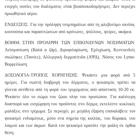
ενεργές ουσίες του διαλύματος είναι βιοαποικοδομήσιμες. Δεν περιέχει
προωθητικό αέριο.
ΕΝΔΕΙΞΕΙΣ: Για την πρόληψη τσιμπημάτων από τη φλεβοτόμο σκνίπα,
κουνούπια και παρασιτώσεων από κρότωνες, ψύλλους, ψείρες, ακάρεα.
ΒΟΗΘΑ ΣΤΗΝ ΠΡΟΛΗΨΗ ΤΩΝ ΕΠΙΚΙΝΔΥΝΩΝ ΝΟΣΗΜΑΤΩΝ:
Λεϊσμανίωση (Καλά α ζάρ), Διροφιλαρίωση, Ερλιχίωση, Κεστοειδείς
σκώληκες (Ταινίες), Αλλεργική δερματίτιδα (ΑΨΔ), Νόσος του Lyme-
Βορρελίωση.
ΔΟΣΟΛΟΓΙΑ-ΤΡΟΠΟΣ ΧΟΡΗΓΗΣΗΣ: Ψεκάστε μια φορά ανά 5
ημέρες. Για σωστή διαβροχή του δέρματος, o ψεκασμός πρέπει να
γίνεται αντίθετα από τη φορά του τριχώματος από απόσταση 10-20 εκ.
Ψεκάστε όλο το σώμα του ζώου πλην του προσώπου. Για καλύτερη
διασπορά και εισχώρηση του προϊόντος στο δέρμα, εκτελέστε κυκλικές
μαλάξεις στο τρίχωμα. Σε περιοχές με μεγάλη έξαρση επαναλάβετε τον
ψεκασμό ενδιαμέσως, μόνο στα σημεία της κοιλίας, του θώρακα, του
λαιμού και των άκρων. Κατά τον ψεκασμό κρατάτε την φιάλη σε όρθια
θέση.