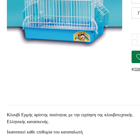
ΚΛΟ
Ερμ
Μεσ
Κλο
32x
ποσ
ΚΩΔ
Κλουβί Ερμής
αρίστης
ποιότητας με την εγγύηση της κλουβοτεχνικής.
Ελληνικής κατασκευής.
Ικανοποιεί κάθε επιθυμία του καταναλωτή.