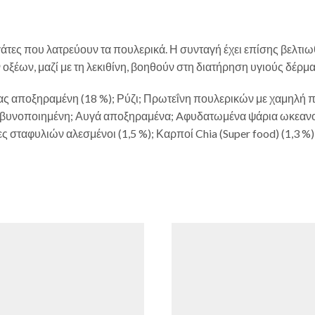
τες που λατρεύουν τα πουλερικά. Η συνταγή έχει επίσης βελτιω
ξέων, μαζί με τη λεκιθίνη, βοηθούν στη διατήρηση υγιούς δέρμα
ς αποξηραμένη (18 %); Ρύζι; Πρωτεΐνη πουλερικών με χαμηλή π
 βυνοποιημένη; Αυγά αποξηραμένα; Aφυδατωμένα ψάρια ωκεανο
 σταφυλιών αλεσμένοι (1,5 %); Καρποί Chia (Super food) (1,3 