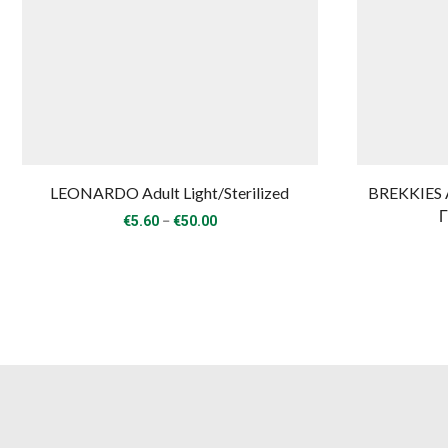
LEONARDO Adult Light/Sterilized
BREKKIES A
Γ
Price
–
€
5.60
€
50.00
range:
€5.60
through
€50.00