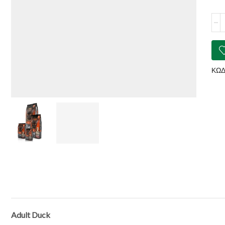
LE
Adul
Duc
ποσ
ΚΩΔ
Adult
Duck