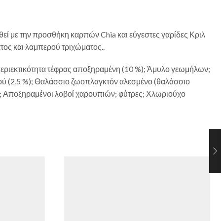
θεί με την προσθήκη καρπών Chia και εύγεστες γαρίδες Κριλ
τος και λαμπερού τριχώματος..
εριεκτικότητα τέφρας αποξηραμένη (10 %); Άμυλο γεωμήλων;
ύ (2,5 %); Θαλάσσιο ζωοπλαγκτόν αλεσμένο (θαλάσσιο
%); Αποξηραμένοι λοβοί χαρουπιών; φύτρες; Χλωριούχο