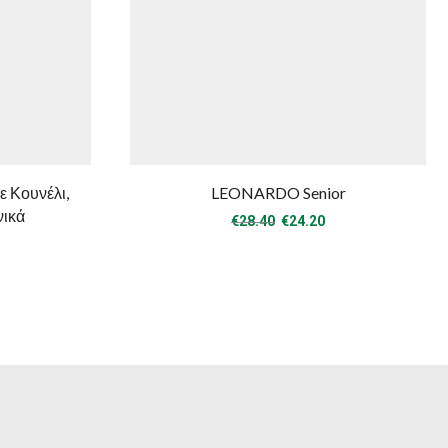
ε Κουνέλι,
LEONARDO Senior
νικά
Original
Η
€
28.40
€
24.20
price
τρέχουσα
was:
τιμή
€28.40.
είναι:
€24.20.