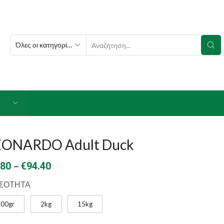
SEARCH
INPUT
EONARDO Adult Duck
Price
–
.80
€
94.40
range:
ΣΟΤΗΤΑ
€5.80
400gr
2kg
15kg
through