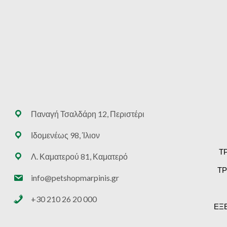
Παναγή Τσαλδάρη 12, Περιστέρι
Ιδομενέως 98, Ίλιον
Τ
Λ. Καματερού 81, Καματερό
ΤΡ
info@petshopmarpinis.gr
+30 210 26 20 000
ΕΞ