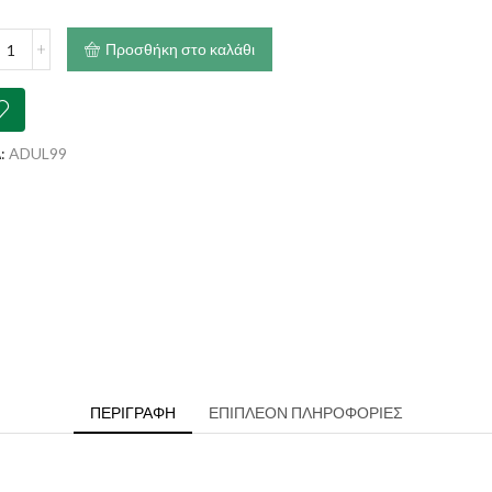
€94.40
ONARDO
Προσθήκη στο καλάθι
t
k
ότητα
:
ADUL99
ΠΕΡΙΓΡΑΦΉ
ΕΠΙΠΛΈΟΝ ΠΛΗΡΟΦΟΡΊΕΣ