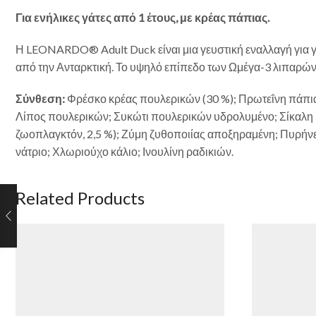
Για ενήλικες γάτες από 1 έτους, με κρέας πάπιας.
Η LEONARDO® Adult Duck είναι μια γευστική εναλλαγή για γά
από την Ανταρκτική. Το υψηλό επίπεδο των Ωμέγα-3 λιπαρών ο
Σύνθεση:
Φρέσκο κρέας πουλερικών (30 %); Πρωτεΐνη πάπια
Λίπος πουλερικών; Συκώτι πουλερικών υδρολυμένο; Σίκαλη
ζωοπλαγκτόν, 2,5 %); Ζύμη ζυθοποιίας αποξηραμένη; Πυρήνες
νάτριο; Χλωριούχο κάλιο; Ινουλίνη ραδικιών.
Related Products