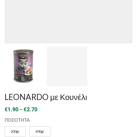
LEONARDO με Κουνέλι
Price
–
€
1.90
€
2.70
range:
ΠΟΣΟΤΗΤΑ
€1.90
200gr
400gr
through