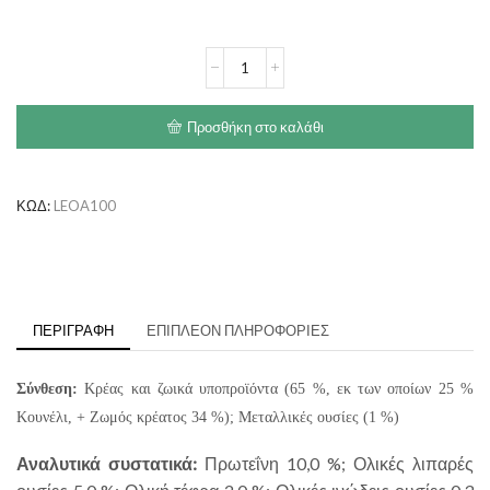
€2.70
LEONARDO
με
Κουνέλι
ποσότητα
Προσθήκη στο καλάθι
ΚΩΔ:
LEOA100
ΠΕΡΙΓΡΑΦΉ
ΕΠΙΠΛΈΟΝ ΠΛΗΡΟΦΟΡΊΕΣ
Σύνθεση:
Κρέας και ζωικά υποπροϊόντα (65 %, εκ των οποίων 25 %
Κουνέλι, + Ζωμός κρέατος 34 %); Μεταλλικές ουσίες (1 %)
Αναλυτικά συστατικά:
Πρωτεΐνη 10,0 %; Ολικές λιπαρές