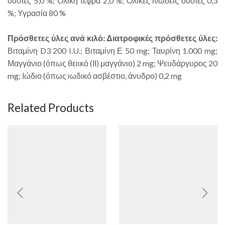
ουσίες 5,0 %; Ολική τέφρα 2,0 %; Ολικές ινώδεις ουσίες 0,3
%; Υγρασία 80 %
Πρόσθετες ύλες ανά κιλό: Διατροφικές πρόσθετες ύλες:
Βιταμίνη D3 200 I.U.; Βιταμίνη Ε 50 mg; Ταυρίνη 1.000 mg;
Μαγγάνιο (όπως θειικό (ΙΙ) μαγγάνιο) 2 mg; Ψευδάργυρος 20
mg; Ιώδιο (όπως ιωδικό ασβέστιο, άνυδρο) 0,2 mg
Related Products