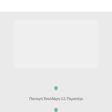
through
€7.50
€50.30
through
€34.00
Παναγή Τσαλδάρη 12, Περιστέρι