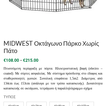
MIDWEST Οκτάγωνο Πάρκο Χωρίς
Πάτο
Price
–
€
108.00
€
215.00
range:
Πτυσσόμενη περίφραξη με πόρτα. Ηλεκτροστατική βαφή (electro –
€108.00
coated). Με σύρτες ασφαλείας. Με σύστημα πρόσδεσης στο έδαφος και
σταθεροποιητές γωνιών. Συνολική επιφάνεια 1,5m2. Διάμετρος από
through
134cm έως 153cm (ανάλογα με τον τρόπο κατασκευής). Δυνατότητα
€215.00
κατασκευής σε οκτάγωνο, τετράγωνο ή παραλληλόγραμμο σχήμα
ΤΥΠΟΣ
61x61cm
61x76cm
61x91cm
61x107cm