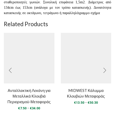
σταθεροποιητές γωνιών. Συνολική επιφάνεια 1,5m2. Διάμετρος από
134cm έως 153cm (ανάλογα με τον τρόπο κατασκευής). Δυνατότητα
κατασκευής σε οκτάγωνο, τετράγωνο ή παραλληλόγραμμο σχήμα
Related Products
Ανταλλακτική Λεκάνη για
MIDWEST Κάλυμμα
Μεταλλικά Κλουβιά
Κλουβιών Μεταφοράς
Περιορισμού-Μεταφοράς
Price
–
€
13.50
€
50.30
range:
Price
–
€
7.50
€
34.00
€13.50
range: