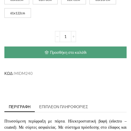
61x122cm
MIDWEST
Οκτάγωνο
Πάρκο
Χωρίς
Προσθήκη στο καλάθι
Πάτο
ποσότητα
ΚΩΔ:
MIDM240
ΠΕΡΙΓΡΑΦΉ
ΕΠΙΠΛΈΟΝ ΠΛΗΡΟΦΟΡΊΕΣ
Πτυσσόμενη περίφραξη με πόρτα. Ηλεκτροστατική βαφή (electro –
coated). Με σύρτες ασφαλείας. Με σύστημα πρόσδεσης στο έδαφος και