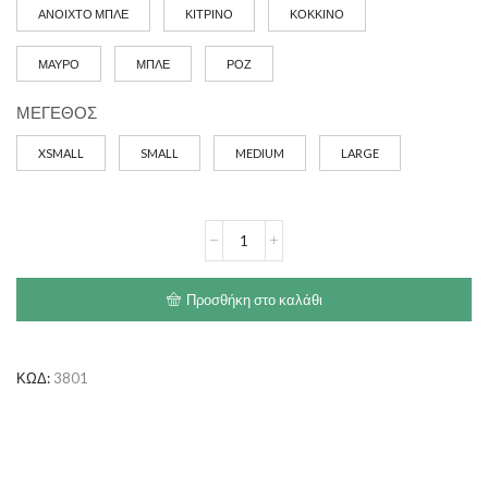
ΑΝΟΙΧΤΟ ΜΠΛΕ
ΚΙΤΡΙΝΟ
ΚΟΚΚΙΝΟ
through
€15.00
ΜΑΥΡΟ
ΜΠΛΕ
ΡΟΖ
ΜΕΓΕΘΟΣ
XSMALL
SMALL
MEDIUM
LARGE
PET
INTEREST
Chain
Lead
Προσθήκη στο καλάθι
with
Neoprene
Handle
ποσότητα
ΚΩΔ:
3801