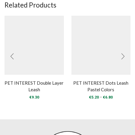
Related Products
PET INTEREST Double Layer
PET INTEREST Dots Leash
Leash
Pastel Colors
Price
–
€
9.30
€
5.20
€
6.80
range:
€5.20
through
€6.80