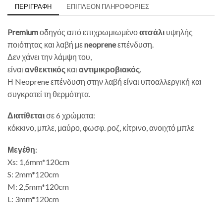
ΠΕΡΙΓΡΑΦΉ
ΕΠΙΠΛΈΟΝ ΠΛΗΡΟΦΟΡΊΕΣ
Premium
οδηγός από επιχρωμιωμένο
ατσάλι
υψηλής
ποιότητας και λαβή με
neoprene
επένδυση.
Δεν χάνει την λάμψη του,
είναι
ανθεκτικός
και
αντιμικροβιακός
.
Η Neoprene επένδυση στην λαβή είναι υποαλλεργική και
συγκρατεί τη θερμότητα.
Διατίθεται
σε 6 χρώματα:
κόκκινο, μπλε, μαύρο, φωσφ. ροζ, κίτρινο, ανοιχτό μπλε
Μεγέθη
:
Xs: 1,6mm*120cm
S: 2mm*120cm
M: 2,5mm*120cm
L: 3mm*120cm