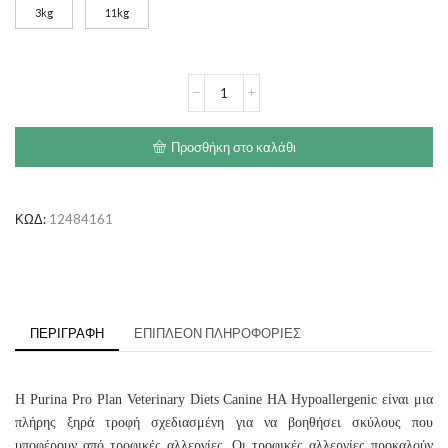
3kg
11kg
through
€95.20
PURINA
PRO
PLAN
HA
Προσθήκη στο καλάθι
Hypoallergenic
ποσότητα
ΚΩΔ:
12484161
ΠΕΡΙΓΡΑΦΉ
ΕΠΙΠΛΈΟΝ ΠΛΗΡΟΦΟΡΊΕΣ
H Purina Pro Plan Veterinary Diets Canine HA Hypoallergenic είναι μια
πλήρης ξηρά τροφή σχεδιασμένη για να βοηθήσει σκύλους που
υποφέρουν από τροφικές αλλεργίες. Οι τροφικές αλλεργίες προκαλούν