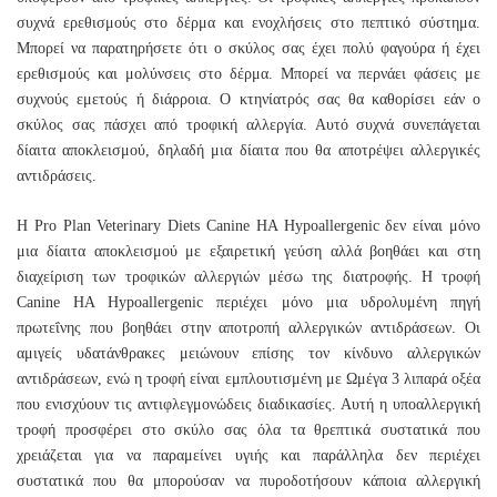
συχνά ερεθισμούς στο δέρμα και ενοχλήσεις στο πεπτικό σύστημα.
Μπορεί να παρατηρήσετε ότι ο σκύλος σας έχει πολύ φαγούρα ή έχει
ερεθισμούς και μολύνσεις στο δέρμα. Μπορεί να περνάει φάσεις με
συχνούς εμετούς ή διάρροια. Ο κτηνίατρός σας θα καθορίσει εάν ο
σκύλος σας πάσχει από τροφική αλλεργία. Αυτό συχνά συνεπάγεται
δίαιτα αποκλεισμού, δηλαδή μια δίαιτα που θα αποτρέψει αλλεργικές
αντιδράσεις.
Η Pro Plan Veterinary Diets Canine HA Hypoallergenic δεν είναι μόνο
μια δίαιτα αποκλεισμού με εξαιρετική γεύση αλλά βοηθάει και στη
διαχείριση των τροφικών αλλεργιών μέσω της διατροφής. Η τροφή
Canine HA Hypoallergenic περιέχει μόνο μια υδρολυμένη πηγή
πρωτεΐνης που βοηθάει στην αποτροπή αλλεργικών αντιδράσεων. Οι
αμιγείς υδατάνθρακες μειώνουν επίσης τον κίνδυνο αλλεργικών
αντιδράσεων, ενώ η τροφή είναι εμπλουτισμένη με Ωμέγα 3 λιπαρά οξέα
που ενισχύουν τις αντιφλεγμονώδεις διαδικασίες. Αυτή η υποαλλεργική
τροφή προσφέρει στο σκύλο σας όλα τα θρεπτικά συστατικά που
χρειάζεται για να παραμείνει υγιής και παράλληλα δεν περιέχει
συστατικά που θα μπορούσαν να πυροδοτήσουν κάποια αλλεργική