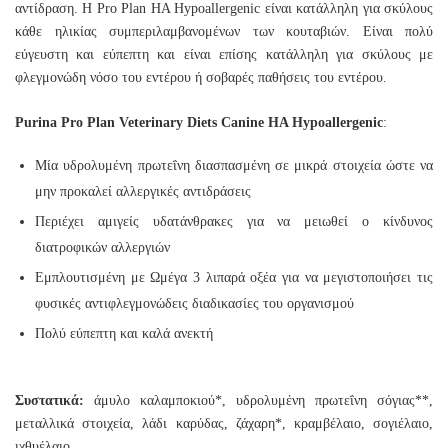
αντίδραση. Η Pro Plan HA Hypoallergenic είναι κατάλληλη για σκύλους
κάθε ηλικίας συμπεριλαμβανομένων των κουταβιών. Είναι πολύ
εύγευστη και εύπεπτη και είναι επίσης κατάλληλη για σκύλους με
φλεγμονώδη νόσο του εντέρου ή σοβαρές παθήσεις του εντέρου.
Purina Pro Plan Veterinary Diets Canine HA Hypoallergenic
:
Μία υδρολυμένη πρωτεΐνη διασπασμένη σε μικρά στοιχεία ώστε να
μην προκαλεί αλλεργικές αντιδράσεις
Περιέχει αμιγείς υδατάνθρακες για να μειωθεί ο κίνδυνος
διατροφικών αλλεργιών
Εμπλουτισμένη με Ωμέγα 3 λιπαρά οξέα για να μεγιστοποιήσει τις
φυσικές αντιφλεγμονώδεις διαδικασίες του οργανισμού
Πολύ εύπεπτη και καλά ανεκτή
Συστατικά:
άμυλο καλαμποκιού*, υδρολυμένη πρωτεΐνη σόγιας**,
μεταλλικά στοιχεία, λάδι καρύδας, ζάχαρη*, κραμβέλαιο, σογιέλαιο,
ιχθυέλαιο.