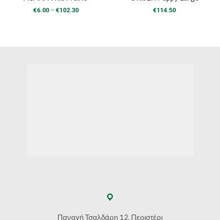
Price
–
€
6.00
€
102.30
€
114.50
range:
€6.00
through
€102.30
Παναγή Τσαλδάρη 12, Περιστέρι