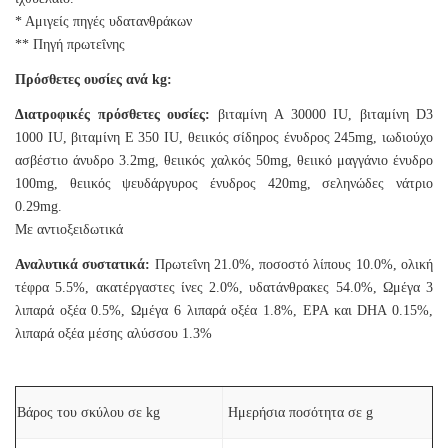
* Αμιγείς πηγές υδατανθράκων
** Πηγή πρωτεΐνης
Πρόσθετες ουσίες ανά kg:
Διατροφικές πρόσθετες ουσίες:
βιταμίνη A 30000 IU, βιταμίνη D3
1000 IU, βιταμίνη E 350 IU, θειικός σίδηρος ένυδρος 245mg, ιωδιούχο
ασβέστιο άνυδρο 3.2mg, θειικός χαλκός 50mg, θειικό μαγγάνιο ένυδρο
100mg, θειικός ψευδάργυρος ένυδρος 420mg, σεληνώδες νάτριο
0.29mg.
Με αντιοξειδωτικά
Αναλυτικά συστατικά:
Πρωτεΐνη 21.0%, ποσοστό λίπους 10.0%, ολική
τέφρα 5.5%, ακατέργαστες ίνες 2.0%, υδατάνθρακες 54.0%, Ωμέγα 3
λιπαρά οξέα 0.5%, Ωμέγα 6 λιπαρά οξέα 1.8%, EPA και DHA 0.15%,
λιπαρά οξέα μέσης αλύσσου 1.3%
Βάρος του σκύλου σε kg
Ημερήσια ποσότητα σε g