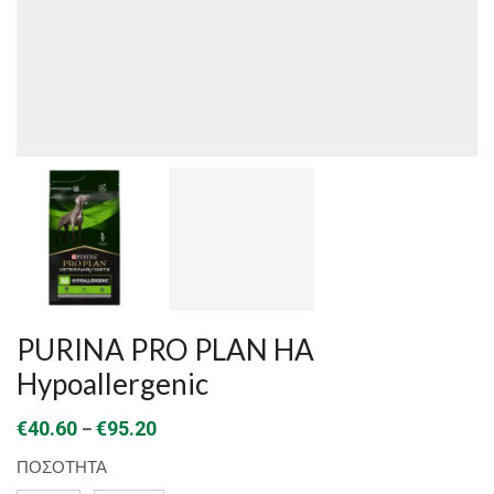
PURINA PRO PLAN HA
Hypoallergenic
Price
–
€
40.60
€
95.20
range:
ΠΟΣΟΤΗΤΑ
€40.60