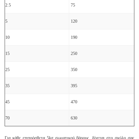
2.5
75
5
120
10
190
15
250
25
350
35
395
45
470
70
630
Για κάθε επιπρόσθετα 5kg σωματικού βάρους, δίνεται στο σκύλο σας