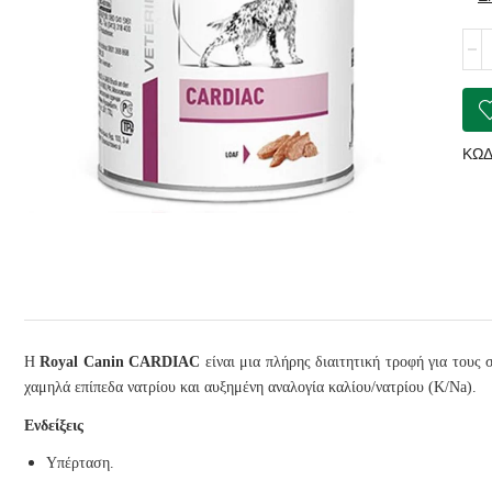
ROY
CAN
Diet
Dog
Card
ποσ
ΚΩΔ
Η
Royal Canin CARDIAC
είναι μια πλήρης διαιτητική τροφή για τους 
χαμηλά επίπεδα νατρίου και αυξημένη αναλογία καλίου/νατρίου (K/Na).
Ενδείξεις
Υπέρταση.