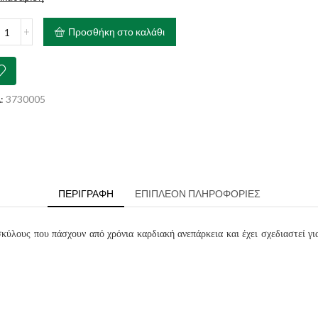
AL
Προσθήκη στο καλάθι
IN
iac
ότητα
:
3730005
ΠΕΡΙΓΡΑΦΉ
ΕΠΙΠΛΈΟΝ ΠΛΗΡΟΦΟΡΊΕΣ
σκύλους που πάσχουν από χρόνια καρδιακή ανεπάρκεια και έχει σχεδιαστεί γι