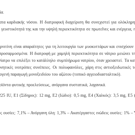
ία.
ατα καρδιακής νόσου. Η διατροφική διαχείριση θα συνεχιστεί για ολόκληρ
 γευστικότητά της και την υψηλή περιεκτικότητα σε πρωτεΐνες και ενέργεια,
νιτίνη είναι απαραίτητες για τη λειτουργία των μυοκυττάρων και ενισχύουν 
 προσαρμοσμένα. Η διατροφή με χαμηλή περιεκτικότητα σε νάτριο μειώνει τ
νίατρο να επιλέξει το κατάλληλο συμπλήρωμα νατρίου, όταν χρειαστεί. Τα κα
ρνητικές ινοτρόπες συνέπειες. Οι πολυφαινόλες, χάρη στις αντιοξειδωτικές 
δογενή παραγωγή μονοξειδιίου του αζώτου (τοπικό αγγειοδιασταλτικό).
οϊόντα φυτικής προελεύσεως, ανόργανα συστατικά, λαχανικά.
 IU, E1 (Σίδηρος): 12 mg, E2 (Ιώδιο): 0,5 mg, E4 (Χαλκός): 3,5 mg, E5 
υσίες: 7,1% – Ανόργανη ύλη: 1,3% – Ακατέργαστες ινώδεις ουσίες: 1% – Υ