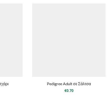
σχάρι
Pedigree Adult σε Σάλτσα
ice
€
0.70
nge:
.30
rough