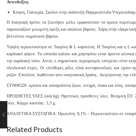
Αντενδείξεις
Κύηση, Γαλουχία, Σκύλοι στην ανάπτυξη Παγκρεατίτιδα Υπερλιπιδαιμ
Η διατροφή πρέπει να ξεκινήσει μόλις εμφανιστούν τα πρώτα συμπτώμ
παρουσιάζουν μειωμένη όρεξη και απώλεια βάρους. Χάρη στην εξαιρετική
βέλτιστου σωματικού βάρους.
Υψηλή περιεκτικότητα σε Ταυρίνη & L-καρνιτίνη. H Ταυρίνη και η L-καρ
καρδιακό φόρτο. Τα επίπεδα καλίου και μαγνησίου είναι άριστα κλινικά
την καρδιακή νόσο. Αυτός ο σημαντικός περιορισμός επιτρέπει στον κτη
οξειδωτικό στρες. Οι ελεύθερες ρίζες είναι κυτταροτοξικές και έχουν α
ριζών. Επιπλέον, διαθέτουν αντι-υπερτασική δράση , διεγείροντας την εν
ΣΥΝΘΕΣΗ: κρέατα και υποπροϊόντα ζώων, σιτηρά, έλαια και λίπη, υποπρ
ΠΡΟΣΘΕΤΕΣ ΥΛΕΣ (ανά kg): Θρεπτικές πρόσθετες ύλες: Βιταμίνη D3: 225
ύλες: Κόμμι κασσίας: 3,3 g.
ΑΝΑΛΥΤΙΚΑ ΣΥΣΤΑΤΙΚΑ: Πρωτεΐνη: 8,1% – Περιεκτικότητα σε λιπαρές ο
Related Products