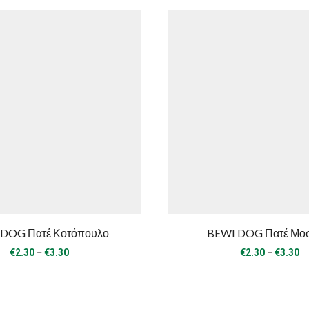
DOG Πατέ Κοτόπουλο
BEWI DOG Πατέ Μο
Price
Pr
–
–
€
2.30
€
3.30
€
2.30
€
3.30
range:
ra
€2.30
€2
through
th