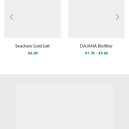
Seachem Gold Salt
DAJANA Biofilter
Price
–
€
6.30
€
1.70
€
9.60
range:
€1.70
through
€9.60