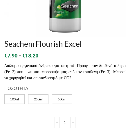
Seachem Flourish Excel
Price
–
€
7.90
€
18.20
range:
Διάλυμα οργανικού άνθρακα για τα φυτά. Προάγει τον δισθενή σίδηρο
€7.90
(Fe+2) που είναι πιο απορροφήσιμος από τον τρισθενή (Fe+3). Μπορεί
να χορηγηθεί και σε συνδυασμό με CO2.
through
ΠΟΣΟΤΗΤΑ
€18.20
100ml
250ml
500ml
Seachem
Flourish
Excel