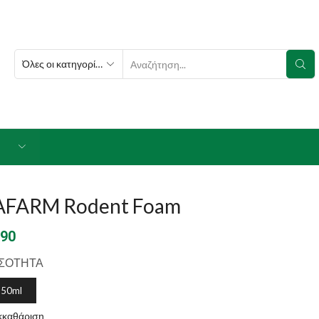
SEARCH
INPUT
AFARM Rodent Foam
.90
ΣΟΤΗΤΑ
250ml
κκαθάριση