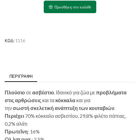
Κόκκαλα
Προσθήκη στο καλάθι
Ασβεστίου
με
Πάπια
ποσότητα
ΚΩΔ:
1116
ΠΕΡΙΓΡΑΦΉ
Πλούσιο
σε
ασβέστιο
. Ιδανικό για ζώα με
προβλήματα
στις αρθρώσεις
και τα
κόκκαλα
και για
την
σωστή σκελετική ανάπτυξη των κουταβιών
.
Περιέχει
70% κόκκαλο ασβεστίου, 29,8% φιλέτο πάπιας,
0,2% αλάτι
Πρωτεΐνη
: 16%
Oλ.λιπ.ουσ.
: 2,5%