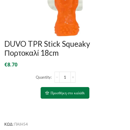
DUVO TPR Stick Squeaky
Πορτοκαλί 18cm
€
8.70
DUVO
TPR
Stick
Squeaky
Προσθήκη στο καλάθι
Πορτοκαλί
18cm
ποσότητα
ΚΩΔ:
ΠΑΙH54