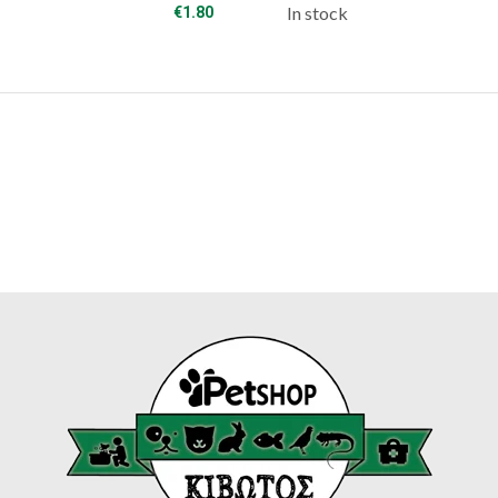
In stock
€
1.80