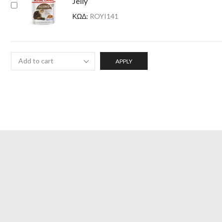
Jelly
ΚΩΔ:
ROYI141
APPLY