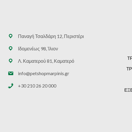
Παναγή Τσαλδάρη 12, Περιστέρι
Ιδομενέως 98, Ίλιον
Τ
Λ. Καματερού 81, Καματερό
ΤΡ
info@petshopmarpinis.gr
+30 210 26 20 000
ΕΞ