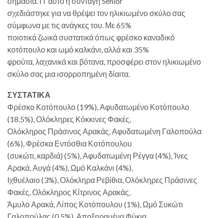
σημασία. Γι’ αυτό η συνταγή Senior
σχεδιάστηκε για να θρέψει τον ηλικιωμένο σκύλο σας
σύμφωνα με τις ανάγκες του. Με 65%
ποιοτικά ζωικά συστατικά όπως φρέσκο καναδικό
κοτόπουλο και ωμό καλκάνι, αλλά και 35%
φρούτα, λαχανικά και βότανα, προσφέρει στον ηλικιωμένο
σκύλο σας μια ισορροπημένη δίαιτα.
ΣΥΣΤΑΤΙΚΑ
Φρέσκο Κοτόπουλο (19%), Αφυδατωμένο Κοτόπουλο
(18.5%), Ολόκληρες Κόκκινες Φακές,
Ολόκληρος Πράσινος Αρακάς, Αφυδατωμένη Γαλοπούλα
(6%), Φρέσκα Εντόσθια Κοτόπουλου
(συκώτι, καρδιά) (5%), Αφυδατωμένη Ρέγγα (4%), Ίνες
Αρακά, Αυγά (4%), Ωμό Καλκάνι (4%),
Ιχθυέλαιο (3%), Ολόκληρα Ρεβίθια, Ολόκληρες Πράσινες
Φακές, Ολόκληρος Κίτρινος Αρακάς,
Άμυλο Αρακά, Λίπος Κοτόπουλου (1%), Ωμό Συκώτι
Γαλοπούλας (0.5%), Αποξηραμένα Φύκια,