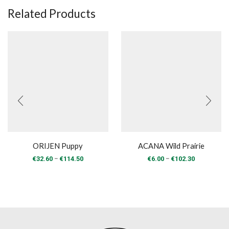
Related Products
ORIJEN Puppy
ACANA Wild Prairie
Price
Price
–
–
€
32.60
€
114.50
€
6.00
€
102.30
range:
range:
€32.60
€6.00
through
through
€114.50
€102.30