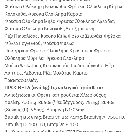
Φρέσκια Ολόκληρη Κολοκύθα, Φρέσκια Ολόκληρη Κίτρινη
Κολοκύθα, Φρέσκα Ολόκληρα Καρότα,
Φρέσκα Ολόκληρα Μήλα, Φρέσκα Ολόκληρα Αχλάδια,
Φρέσκο Ολόκληρο Κολοκύθι, Αποξηραμένη
Ρίζα Πικραλίδας, Φρέσκο Kale, Φρέσκο Σπανάκι, Φρέσκα
Φύλλα Γογγυλιού, Φρέσκα Φύλλα
Παντζαριού, Φρέσκα Ολόκληρα Κράνμπερι, Φρέσκα
Ολόκληρα Μύρτιλα, Φρέσκα Ολόκληρα
Μούρα Saskatoon, Κουρκουμάς, Γαϊδουράγκαθο, Ρίζα
Λάππας, Λεβάντα, Ρίζα Μολόχας, Καρποί
Τριανταφυλλιάς.
ΠΡΟΣΘΕΤΑ (ανά kg) Τεχνολογικά πρόσθετα:
Αντιοξειδωτικά. Θρεπτικά πρόσθετα: Χλωριούχος
Χολίνη: 700 mg, 3b606 (Ψευδάργυρος: 75 mg), 3b406
(Χαλκός (II): 5.5mg), Βιταμίνη B1: 25mg,
Βιταμίνη B5: 8 mg, Βιταμίνη B6: 7.5mg, Βιταμίνη A: 7500 IU,
Βιταμίνη D: 1000 IU, Βιταμίνη E: 100
IU. Ζωοτεχνικά πρόσθετα: 4b1707 Enterococcus faecium