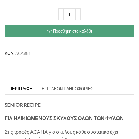
€92.20
ACANA
Senior
Recipe
ποσότητα
Προσθήκη στο καλάθι
ΚΩΔ:
ACA881
ΠΕΡΙΓΡΑΦΉ
ΕΠΙΠΛΈΟΝ ΠΛΗΡΟΦΟΡΊΕΣ
SENIOR RECIPE
ΓΙΑ ΗΛΙΚΙΩΜΕΝΟΥΣ ΣΚΥΛΟΥΣ ΟΛΩΝ ΤΩΝ ΦΥΛΩΝ
Στις τροφές ACANA για σκύλους κάθε συστατικό έχει