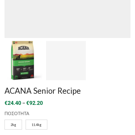
ACANA Senior Recipe
Price
–
€
24.40
€
92.20
range:
ΠΟΣΟΤΗΤΑ
€24.40
2kg
11.4kg
through