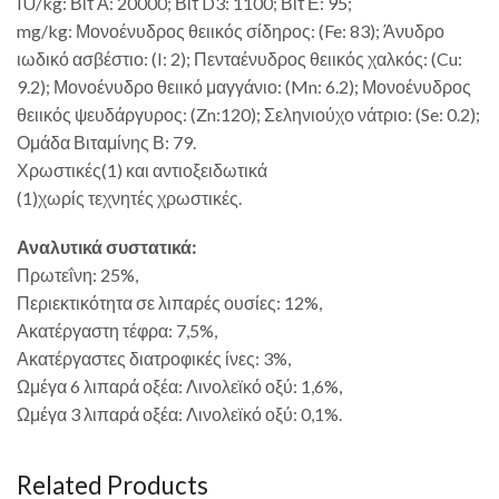
IU/kg: Βιτ Α: 20000; Βιτ D3: 1100; Βιτ Ε: 95;
mg/kg: Μονοένυδρος θειικός σίδηρος: (Fe: 83); Άνυδρο
ιωδικό ασβέστιο: (I: 2); Πενταένυδρος θειικός χαλκός: (Cu:
9.2); Μονοένυδρο θειικό μαγγάνιο: (Mn: 6.2); Μονοένυδρος
θειικός ψευδάργυρος: (Zn:120); Σεληνιούχο νάτριο: (Se: 0.2);
Ομάδα Βιταμίνης Β: 79.
Χρωστικές(1) και αντιοξειδωτικά
(1)χωρίς τεχνητές χρωστικές.
Αναλυτικά συστατικά:
Πρωτεΐνη: 25%,
Περιεκτικότητα σε λιπαρές ουσίες: 12%,
Ακατέργαστη τέφρα: 7,5%,
Ακατέργαστες διατροφικές ίνες: 3%,
Ωμέγα 6 λιπαρά οξέα: Λινολεϊκό οξύ: 1,6%,
Ωμέγα 3 λιπαρά οξέα: Λινολεϊκό οξύ: 0,1%.
Related Products