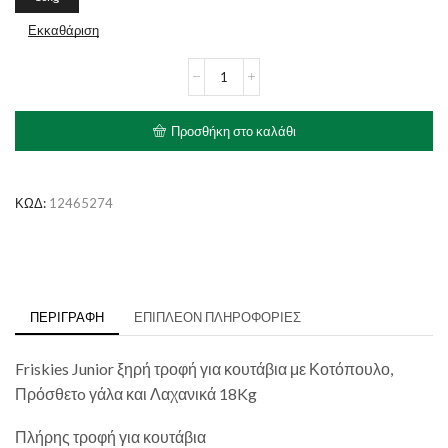
Εκκαθάριση
PURINA
FRISKIES
Junior
Κοτόπουλο,
Προσθήκη στο καλάθι
Γάλα
&
Λαχανικά
ποσότητα
ΚΩΔ:
12465274
ΠΕΡΙΓΡΑΦΉ
ΕΠΙΠΛΈΟΝ ΠΛΗΡΟΦΟΡΊΕΣ
Friskies Junior ξηρή τροφή για κουτάβια με Κοτόπουλο,
Πρόσθετo γάλα και Λαχανικά 18Kg
Πλήρης τροφή για κουτάβια