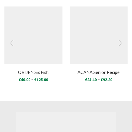
ORIJEN Six Fish
ACANA Senior Recipe
Price
Price
–
–
€
40.00
€
125.00
€
24.40
€
92.20
range:
range:
€40.00
€24.40
through
through
€125.00
€92.20