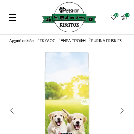
0
0
Αρχική σελίδα
ΣΚΥΛΟΣ
ΞΗΡΑ ΤΡΟΦΗ
PURINA FRISKIES