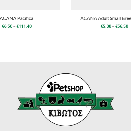
ACANA Pacifica
ACANA Adult Small Bree
Price
P
–
–
€
6.50
€
111.40
€
5.00
€
56.50
range:
r
€6.50
€
through
t
€111.40
€