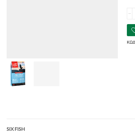
ORI
Six
Fish
ποσ
ΚΩΔ
SIX FISH