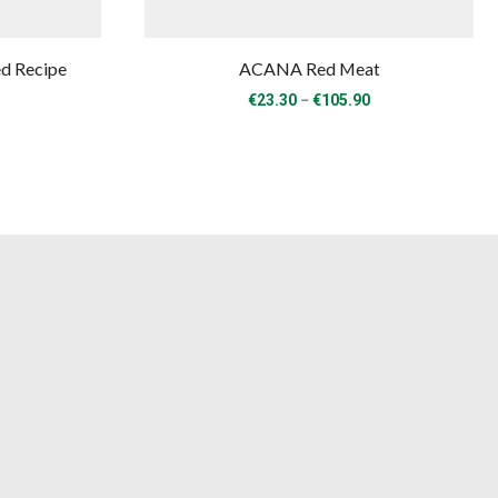
d Recipe
ACANA Red Meat
rice
Price
–
€
23.30
€
105.90
ange:
range:
5.00
€23.30
hrough
through
56.50
€105.90