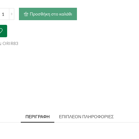
€125.00
JEN
Προσθήκη στο καλάθι
ότητα
:
ORIR83
ΠΕΡΙΓΡΑΦΉ
ΕΠΙΠΛΈΟΝ ΠΛΗΡΟΦΟΡΊΕΣ