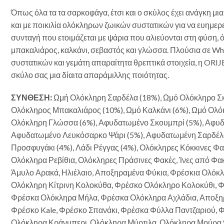
Όπως όλα τα τα σαρκοφάγα, έτσι και ο σκύλος έχει ανάγκη μι
και με ποικιλία ολόκληρων ζωικών συστατικών για να ευημερεί
συνταγή που ετοιμάζεται με ψάρια που αλιεύονται στη φύση,
μπακαλιάρος, καλκάνι, σεβαστός και γλώσσα. Πλούσια σε Wh
συστατικών και γεμάτη απαραίτητα θρεπτικά στοιχεία, η ORIJ
σκύλο σας μια δίαιτα απαράμιλλης ποιότητας.
ΣΥΝΘΕΣΗ:
Ωμή Ολόκληρη Σαρδέλα (18%), Ωμό Ολόκληρο Σκ
Ολόκληρος Μπακαλιάρος (10%), Ωμό Καλκάνι (6%), Ωμό Ολό
Ολόκληρη Γλώσσα (6%), Αφυδατωμένο Σκουμπρί (5%), Αφυδ
Αφυδατωμένο Λευκόσαρκο Ψάρι (5%), Αφυδατωμένη Σαρδέλ
Προσφυγάκι (4%), Λάδι Ρέγγας (4%), Ολόκληρες Κόκκινες Φ
Ολόκληρα Ρεβίθια, Ολόκληρες Πράσινες Φακές, Ίνες από Φακ
Άμυλο Αρακά, Ηλιέλαιο, Αποξηραμένα Φύκια, Φρέσκια Ολόκ
Ολόκληρη Κίτρινη Κολοκύθα, Φρέσκο Ολόκληρο Κολοκύθι, 
Φρέσκα Ολόκληρα Μήλα, Φρέσκα Ολόκληρα Αχλάδια, Αποξηρ
Φρέσκο Kale, Φρέσκο Σπανάκι, Φρέσκα Φύλλα Παντζαριού, 
Ολόκληρα Κράνμπερι, Ολόκληρα Μύρτιλα, Ολόκληρα Μούρα 