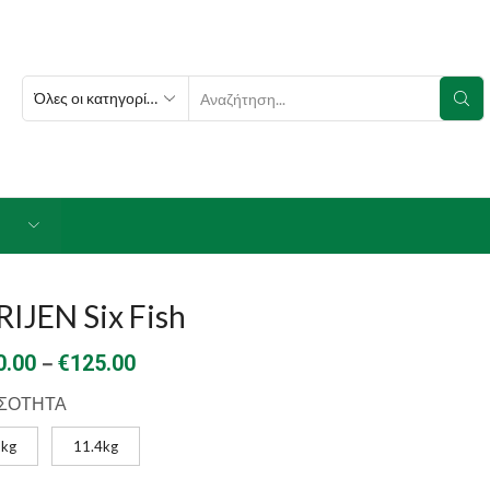
SEARCH
INPUT
IJEN Six Fish
Price
–
0.00
€
125.00
range:
ΣΟΤΗΤΑ
€40.00
2kg
11.4kg
through