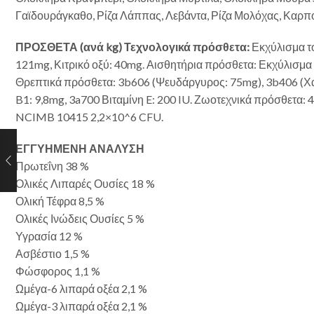
Γαϊδουράγκαθο, Ρίζα Λάππας, Λεβάντα, Ρίζα Μολόχας, Καρπο
ΠΡΟΣΘΕΤΑ (ανά kg) Τεχνολογικά πρόσθετα:
Εκχύλισμα το
121mg, Κιτρικό οξύ: 40mg. Αισθητήρια πρόσθετα: Εκχύλισμα
Θρεπτικά πρόσθετα: 3b606 (Ψευδάργυρος: 75mg), 3b406 (Χα
B1: 9,8mg, 3a700 Βιταμίνη E: 200 IU. Ζωοτεχνικά πρόσθετα:
NCIMB 10415 2,2×10^6 CFU.
ΕΓΓΥΗΜΕΝΗ ΑΝΑΛΥΣΗ
Πρωτεΐνη 38 %
Ολικές Λιπαρές Ουσίες 18 %
Ολική Τέφρα 8,5 %
Ολικές Ινώδεις Ουσίες 5 %
Υγρασία 12 %
Ασβέστιο 1,5 %
Φώσφορος 1,1 %
Ωμέγα-6 λιπαρά οξέα 2,1 %
Ωμέγα-3 λιπαρά οξέα 2,1 %