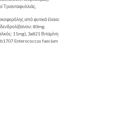
ί Τριανταφυλλιάς.
κοφερόλης από φυτικά έλαια:
 δενδρολίβανου: 80mg.
λκός: 11mg), 3a821 Βιταμίνη
 4b1707 Enterococcus faecium