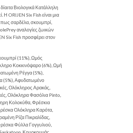
α δίαιτα Βιολογικά Κατάλληλη
. Η ORIJEN Six Fish είναι μια
 όπως σαρδέλα, σκουμπρί,
olePrey αναλογίες ζωικών
EN Six Fish προσφέρει στον
ουμπρί (11%), Ωμός
κληρο Κοκκινόψαρο (6%), Ωμή
ατωμένη Ρέγγα (5%),
α (5%), Αφυδατωμένο
ακές, Ολόκληρος Αρακάς,
ές, Ολόκληρα Φασόλια Pinto,
ληρη Κολοκύθα, Φρέσκια
Φρέσκα Ολόκληρα Καρότα,
αμένη Ρίζα Πικραλίδας,
Φρέσκα Φύλλα Γογγυλιού,
Saskatoon, Κουρκουμάς,