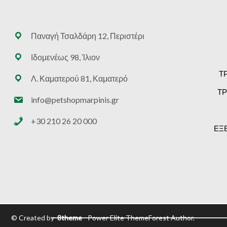
Παναγή Τσαλδάρη 12, Περιστέρι
Ιδομενέως 98, Ίλιον
Τ
Λ. Καματερού 81, Καματερό
ΤΡ
info@petshopmarpinis.gr
+30 210 26 20 000
ΕΞ
© Created by
8theme
- Power Elite ThemeForest Author.