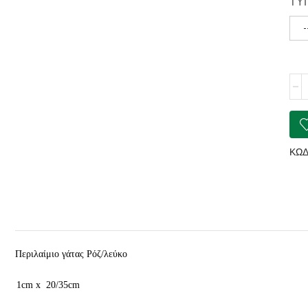
ΤΥ
-
Περι
γάτ
Pόζ/
λεύ
ποσ
ΚΩΔ
Περιλαίμιο γάτας Pόζ/λεύκο
1cm x 20/35cm