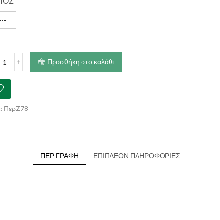
ΠΟΣ
---
λαίμιο
Προσθήκη στο καλάθι
ας
κο
ότητα
:
ΠερZ78
ΠΕΡΙΓΡΑΦΉ
ΕΠΙΠΛΈΟΝ ΠΛΗΡΟΦΟΡΊΕΣ