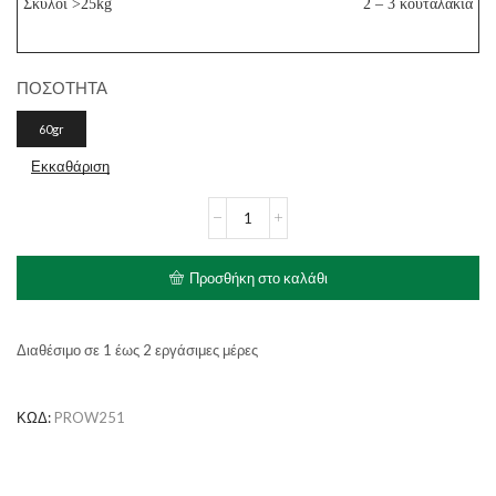
Σκύλοι >25kg
2 – 3 κουταλάκια
ΠΟΣΟΤΗΤΑ
60gr
Εκκαθάριση
PRODEN
PlaqueOff
Σκόνη
Σκύλου
Προσθήκη στο καλάθι
ποσότητα
Διαθέσιμο σε 1 έως 2 εργάσιμες μέρες
ΚΩΔ:
PROW251