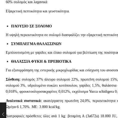
60% σολομός και λαχανικά
Εξαιρετική πεπτικότητα και γευστικότητα.
ΠΛΟΥΣΙΟ ΣΕ ΣΟΛΟΜΟ
Η υψηλή περιεκτικότητα σε σολομό διασφαλίζει την εξαιρετική πεπτικότη
ΣΥΜΠΛΕΓΜΑ ΘΑΛΑΣΣΙΝΩΝ
Εμπλουτισμένη με γαρίδες και έλαιο σολομού για βελτίωση της ποιότητα
ΘΑΛΑΣΣΙΑ ΦΥΚΗ & ΠΡΕΒΙΟΤΙΚΑ
Για εξισορρόπηση της εντερικής μικροχλωρίδας και ενίσχυση του ανοσο
Σύνθεση:
σολομός 37% άλευρο σολομού 22%, πρωτεΐνη σολομού 15%, αρ
σολομού 3%, υδρολυμένο συκώτι κοτόπουλου, γαρίδες 1,5%, θαλάσσια φ
0,018%, φρουκτοολιγοσακχαρίτες 0,012%, εκχύλισμα Yucca schidigera 0,
Αναλυτικά συστατικά:
ακατέργαστη πρωτεΐνη 24,0%, περιεκτικότητα
Ωμέγα-6 1,70%. ΜΕ: 3.800 kcal/kg.
Διατροφικές πρόσθετες ύλες ανά 1 kg: βιταμίνη A (3a672a) 18.000 IU,