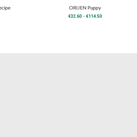
ecipe
ORIJEN Puppy
rice
Price
–
€
32.60
€
114.50
range:
range:
€24.40
€32.60
through
through
€92.20
€114.50