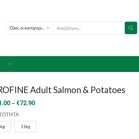
SEARCH
INPUT
ROFINE Adult Salmon & Potatoes
Price
–
1.00
€
72.90
range:
ΣΟΤΗΤΑ
€21.00
3kg
15kg
through