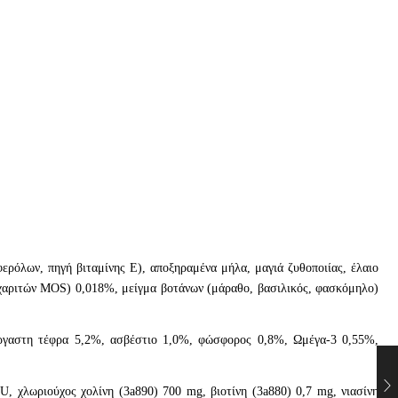
όλων, πηγή βιταμίνης Ε), αποξηραμένα μήλα, μαγιά ζυθοποιίας, έλαιο
κχαριτών MOS) 0,018%, μείγμα βοτάνων (μάραθο, βασιλικός, φασκόμηλο)
τέργαστη τέφρα 5,2%, ασβέστιο 1,0%, φώσφορος 0,8%, Ωμέγα-3 0,55%,
U, χλωριούχος χολίνη (3a890) 700 mg, βιοτίνη (3a880) 0,7 mg, νιασίνη