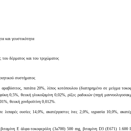
τα και γευστικότητα
ς του δέρματος και του τριχώματος
ποιητικού συστήματος
αβόσιτος, πατάτα 20%, λίπος κοτόπουλου (διατηρημένο σε μείγμα τοκοφερ
ύκη 0,5%, θειική γλυκοζαμίνη 0,02%, ρίζες ραδικιών (πηγή μαννoολιγοσα
01%, θειική χονδροϊτίνη 0,012%.
 σε λιπαρές ουσίες 14,0%, ακατέργαστες ίνες 2,0%, υγρασία 10,0%, ακα
 βιταμίνη E άλφα-τοκοφερόλη (3a700) 500 mg, βιταμίνη D3 (E671) 1.600 I