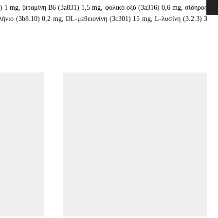
) 1 mg, βιταμίνη B6 (3a831) 1,5 mg, φολικό οξύ (3a316) 0,6 mg, σίδηρος
ήνιο (3b8.10) 0,2 mg, DL-μεθειονίνη (3c301) 15 mg, L-λυσίνη (3.2.3) 3