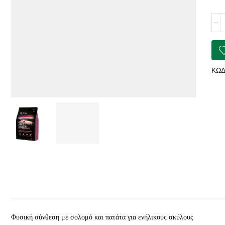
PRO
Adul
Sal
&
Pot
ποσ
ΚΩΔ
Φυσική σύνθεση με σολομό και πατάτα για ενήλικους σκύλους