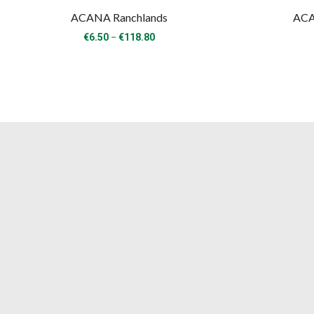
ACANA Ranchlands
ACA
Price
–
€
6.50
€
118.80
range:
€6.50
through
€118.80