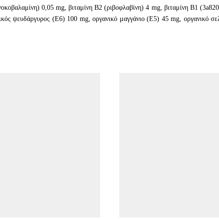
οκοβαλαμίνη) 0,05 mg, βιταμίνη B2 (ριβοφλαβίνη) 4 mg, βιταμίνη B1 (3a820
ικός ψευδάργυρος (E6) 100 mg, οργανικό μαγγάνιο (E5) 45 mg, οργανικό σελ