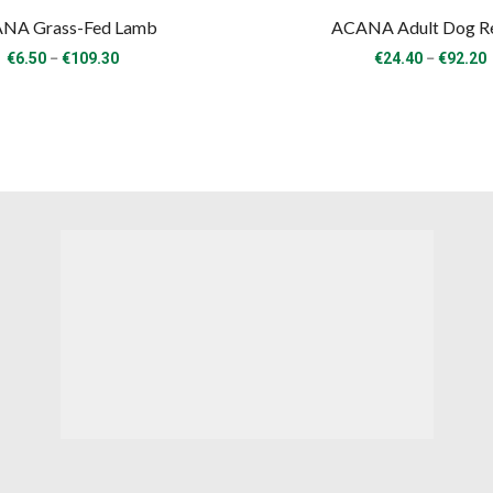
NA Grass-Fed Lamb
ACANA Adult Dog R
Price
P
–
–
€
6.50
€
109.30
€
24.40
€
92.20
range:
€6.50
through
€109.30