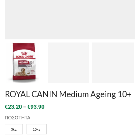
ROYAL CANIN Medium Ageing 10+
Price
–
€
23.20
€
93.90
range:
ΠΟΣΟΤΗΤΑ
€23.20
3kg
15kg
through