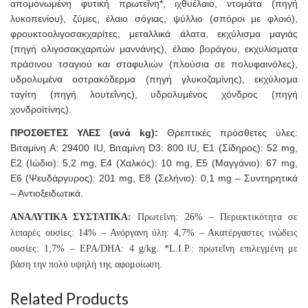
απομονωμένη φυτική πρωτεΐνη*, ιχθυέλαιο, ντομάτα (πηγή
λυκοπενίου), ζύμες, έλαιο σόγιας, ψύλλιο (σπόροι με φλοιό),
φρουκτοολιγοσακχαρίτες, μεταλλικά άλατα, εκχύλισμα μαγιάς
(πηγή ολιγοσακχαριτών μαννάνης), έλαιο βοράγου, εκχυλίσματα
πράσινου τσαγιού και σταφυλιών (πλούσια σε πολυφαινόλες),
υδρολυμένα οστρακόδερμα (πηγή γλυκοζαμίνης), εκχύλισμα
ταγίτη (πηγή λουτεΐνης), υδρολυμένος χόνδρος (πηγή
χονδροϊτίνης).
ΠΡΟΣΘΕΤΕΣ ΥΛΕΣ (ανά kg):
Θρεπτικές πρόσθετες ύλες:
Βιταμίνη A: 29400 IU, Βιταμίνη D3: 800 IU, E1 (Σίδηρος): 52 mg,
E2 (Ιώδιο): 5,2 mg, E4 (Χαλκός): 10 mg, E5 (Μαγγάνιο): 67 mg,
E6 (Ψευδάργυρος): 201 mg, E8 (Σελήνιο): 0,1 mg – Συντηρητικά
– Αντιοξειδωτικά.
ΑΝΑΛΥΤΙΚΑ ΣΥΣΤΑΤΙΚΑ:
Πρωτεΐνη: 26% – Περιεκτικότητα σε
λιπαρές ουσίες: 14% – Ανόργανη ύλη: 4,7% – Ακατέργαστες ινώδεις
ουσίες: 1,7% – EPA/DHA: 4 g/kg. *L.I.P.: πρωτεΐνη επιλεγμένη με
βάση την πολύ υψηλή της αφομοίωση.
Related Products