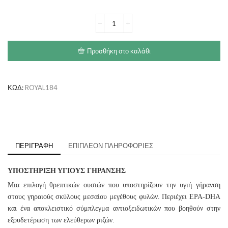
€93.90
ROYAL
CANIN
Medium
Ageing
Προσθήκη στο καλάθι
10+
ποσότητα
ΚΩΔ:
ROYAL184
ΠΕΡΙΓΡΑΦΉ
ΕΠΙΠΛΈΟΝ ΠΛΗΡΟΦΟΡΊΕΣ
ΥΠΟΣΤΗΡΙΞΗ ΥΓΙΟΥΣ ΓΗΡΑΝΣΗΣ
Μια επιλογή θρεπτικών ουσιών που υποστηρίζουν την υγιή γήρανση
στους γηραιούς σκύλους μεσαίου μεγέθους φυλών. Περιέχει EPA-DHA
και ένα αποκλειστικό σύμπλεγμα αντιοξειδωτικών που βοηθούν στην
εξουδετέρωση των ελεύθερων ριζών.