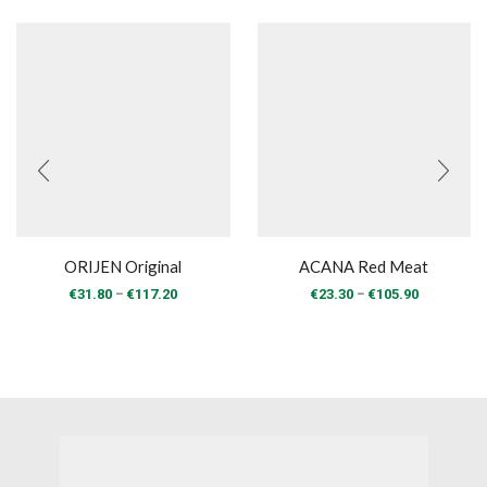
ORIJEN Original
ACANA Red Meat
Price
Price
–
–
€
31.80
€
117.20
€
23.30
€
105.90
range:
range:
€31.80
€23.30
through
through
€117.20
€105.90