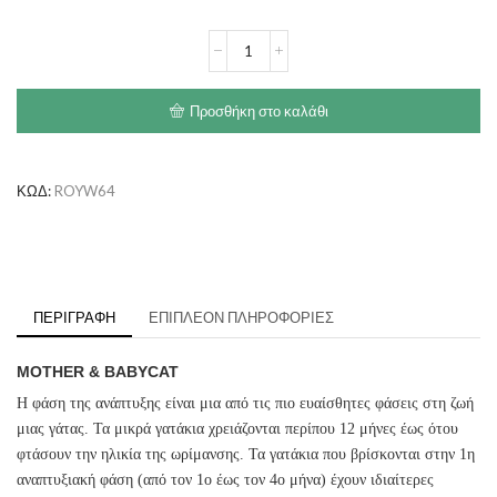
€32.60
ROYAL
CANIN
Mother
&
Προσθήκη στο καλάθι
Babycat
ποσότητα
ΚΩΔ:
ROYW64
ΠΕΡΙΓΡΑΦΉ
ΕΠΙΠΛΈΟΝ ΠΛΗΡΟΦΟΡΊΕΣ
MOTHER & BABYCAT
Η φάση της ανάπτυξης είναι μια από τις πιο ευαίσθητες φάσεις στη ζωή
μιας γάτας. Τα μικρά γατάκια χρειάζονται περίπου 12 μήνες έως ότου
φτάσουν την ηλικία της ωρίμανσης. Τα γατάκια που βρίσκονται στην 1η
αναπτυξιακή φάση (από τον 1ο έως τον 4ο μήνα) έχουν ιδιαίτερες