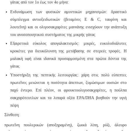
γάτας από τον 1ο έως τον 4ο μήνα:
Ενδυνάμωση των φυσικών αμυντικών μηχανισμών: δραστικό
σύμπλεγμα αντιοξειδωτικών (βιταμίνες E & C, ταυρίνη και
λουτεΐνη) και οι ολιγοσακχαρίτες μαννάνης ενισχύουν την ανάπτυξη
του ανοσοποιητικού συστήματος της μικρής γάτας
Εξαιρετικά εύκολος απογαλακτισμός: μικρές, ευκολοδιάλυτες
κροκέτες για διευκόλυνση της μετάβασης σε στερεές τροφές. Η
μαλακή υφή είναι ιδανικά προσαρμοσμένη στα πρώτα δόντια της
γάτας
Υποστήριξη της πεπτικής λειτουργίας: χάρη στις πολύ εύπεπτες
πρωτεΐνες μειώνεται η ποσότητα άπεπτων, ζυμώσιμων ουσιών στο
παχύ έντερο. Επί πλέον, οι φρουκτοολιγοσακχαρίτες, η πούλπα
σακχαρότευτλων και τα λιπαρά οξέα EPA/DHA βοηθούν την υγιή
πέψη
Σύνθεση:
πρωτεΐνη πουλερικών (αποξηραμένη), ζωικά λίπη, ρύζι, άλευρο