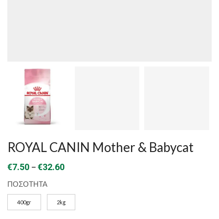
ROYAL CANIN Mother & Babycat
Price
–
€
7.50
€
32.60
range:
ΠΟΣΟΤΗΤΑ
€7.50
400gr
2kg
through