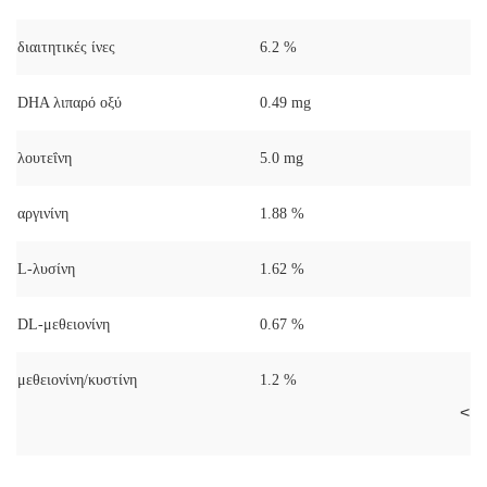
διαιτητικές ίνες
6.2 %
DHA λιπαρό οξύ
0.49 mg
λουτεΐνη
5.0 mg
αργινίνη
1.88 %
L-λυσίνη
1.62 %
DL-μεθειονίνη
0.67 %
μεθειονίνη/κυστίνη
1.2 %
<