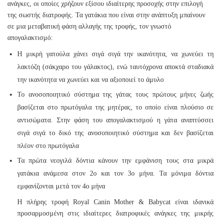
ανάγκες, οι οποίες χρήζουν εξίσου ιδιαίτερης προσοχής στην επιλογή
της σωστής διατροφής. Τα γατάκια που είναι στην ανάπτυξη μπαίνουν
σε μια μεταβατική φάση αλλαγής της τροφής, τον γνωστό
απογαλακτισμό:
Η μικρή γατούλα χάνει σιγά σιγά την ικανότητα, να χωνεύει τη
λακτόζη (σάκχαρο του γάλακτος), ενώ ταυτόχρονα αποκτά σταδιακά
την ικανότητα να χωνεύει και να αξιοποιεί το άμυλο
Το ανοσοποιητικό σύστημα της γάτας τους πρώτους μήνες ζωής
βασίζεται στο πρωτόγαλα της μητέρας, το οποίο είναι πλούσιο σε
αντισώματα. Στην φάση του απογαλακτισμού η γάτα αναπτύσσει
σιγά σιγά το δικό της ανοσοποιητικό σύστημα και δεν βασίζεται
πλέον στο πρωτόγαλα
Τα πρώτα νεογιλά δόντια κάνουν την εμφάνιση τους στα μικρά
γατάκια ανάμεσα στον 2ο και τον 3ο μήνα. Τα μόνιμα δόντια
εμφανίζονται μετά τον 4ο μήνα
Η πλήρης τροφή Royal Canin Mother & Babycat είναι ιδανικά
προσαρμοσμένη στις ιδιαίτερες διατροφικές ανάγκες της μικρής