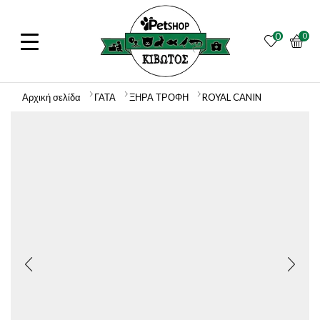
0
0
Αρχική σελίδα
ΓΑΤΑ
ΞΗΡΑ ΤΡΟΦΗ
ROYAL CANIN