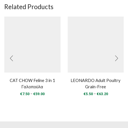
Related Products
CAT CHOW Feline 3 in 1
LEONARDO Adult Poultry
Γαλοπούλα
Grain-Free
Price
Price
–
–
€
7.50
€
59.00
€
5.50
€
63.20
range:
range:
€7.50
€5.50
through
through
€59.00
€63.20