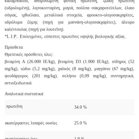
καλαμποκιού, απομονωμένη φυτική πρωτεΐνη, ζωική πρωτεΐνη
(υδρολυμένη), λιγνοκυτταρίνη, μαγιά, πούλπα σακχαροτεύτλων, έλαιο
σόγιας, ιχθυέλαιο, μεταλλικά στοιχεία, φρουκτο-ολιγοσακχαρίτες,
υδρόλυμα ζύμης (πηγή για μαννάνη-ολιγοσακχαρίτες), άλευρο
καλέντουλας (πηγή για λουτεΐνη).
*L.I.P:. Επιλεγμένες, εύπεπτες πρωτεΐνες υψηλής βιολογικής αξίας.
Πρόσθετα
Θρεπτικές πρόσθετες ύλες:
βιταμίνη A (26.000 IE/kg), βιταμίνη D3 (1.000 IE/kg), σίδηρος (52
mg/kg), ιώδιο (5,2 mg/kg), χαλκός (8 mg/kg), μαγγάνιο (67 mg/kg),
ψευδάργυρος (201 mg/kg), σελήνιο (0,09 mg/kg), συντηρητικά,
αντιοξειδωτικά.
Αναλυτικά συστατικά
πρωτεΐνη
34.0 %
ακατέργαστες λιπαρές ουσίες
25.0 %
ακατέργαστες ίνες
1.9 %