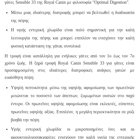
γάτες Sensible 33 της Royal Canin με φιλοσοφία “Optimal Digestion”.
Μέσω μιας ιδιαίτερης διατροφής μπορεί να βελτιωθεί η διαδικασία
της πέψης
Η υγιής εντερική χλωρίδα είναι πολύ σημαντική για την καλή
λειτουργία της πέψης και μπορεί επιπλέον να ενισχύσει την καλή
φυσική κατάσταση της γάτας συνολικά
Η τροφή είναι κατάλληλη για ενήλικες γάτες από τον 1ο έως τον 7ο
χρόνο ζωής. Η ξηρά τροφή Royal Canin Sensible 33 για γάτες είναι
προσαρμοσμένη στις ιδιαίτερες διατροφικές ανάγκες γατών με
ευαίσθητη πέψη:
Υψηλή πεπτικότητα: μέσω της υψηλής αφομοίωσης των πρωτεϊνών
μειώνεται το ποσοστό των άπεπτων, ζυμωμένων ουσιών στο παχύ
έντερο. Οι πρωτεΐνες υψηλής αφομοίωσης είναι εκλεκτές, εύπεπτες
πρωτεΐνες υψηλής αξίας. Επιπλέον, η μεγάλη περιεκτικότητα σε ρύζι
βοηθά την πέψη
Υγιής εντερική χλωρίδα: οι μικροποιημένες ίνες και οι
φρουκτοολιγοσακχαρίτες ενισχύουν την καλή υγεία της εντερικής