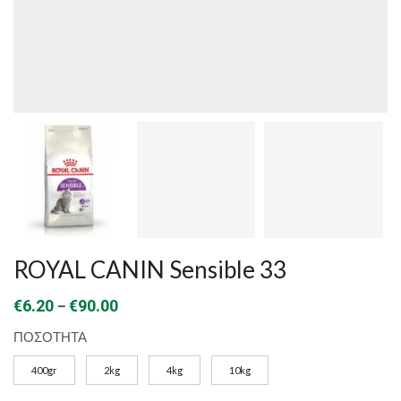
ROYAL CANIN Sensible 33
Price
–
€
6.20
€
90.00
range:
ΠΟΣΟΤΗΤΑ
€6.20
400gr
2kg
4kg
10kg
through