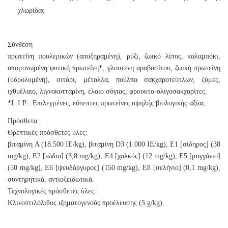
χλωρίδας
Σύνθεση
πρωτεΐνη πουλερικών (αποξηραμένη), ρύζι, ζωικό λίπος, καλαμπόκι,
απομονωμένη φυτική πρωτεΐνη*, γλουτένη αραβοσίτου, ζωική πρωτεΐνη
(υδρολυμένη), σιτάρι, μέταλλα, πούλπα σακχαροτεύτλων, ζύμες,
ιχθυέλαιο, λιγνοκυτταρίνη, έλαιο σόγιας, φρουκτο-ολιγοσακχαρίτες.
*L.I.P:. Επιλεγμένες, εύπεπτες πρωτεΐνες υψηλής βιολογικής αξίας.
Πρόσθετα
Θρεπτικές πρόσθετες ύλες:
βιταμίνη A (18.500 IE/kg), βιταμίνη D3 (1.000 IE/kg), E1 [σίδηρος] (38
mg/kg), E2 [ιώδιο] (3,8 mg/kg), E4 [χαλκός] (12 mg/kg), E5 [μαγγάνιο]
(50 mg/kg], E6 [ψευδάργυρος] (150 mg/kg), E8 [σελήνιο] (0,1 mg/kg),
συντηρητικά, αντιοξειδωτικά.
Τεχνολογικές πρόσθετες ύλες:
Κλινοπτιλόλιθος ιζηματογενούς προέλευσης (5 g/kg).