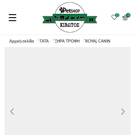
0
0
Αρχική σελίδα
ΓΑΤΑ
ΞΗΡΑ ΤΡΟΦΗ
ROYAL CANIN