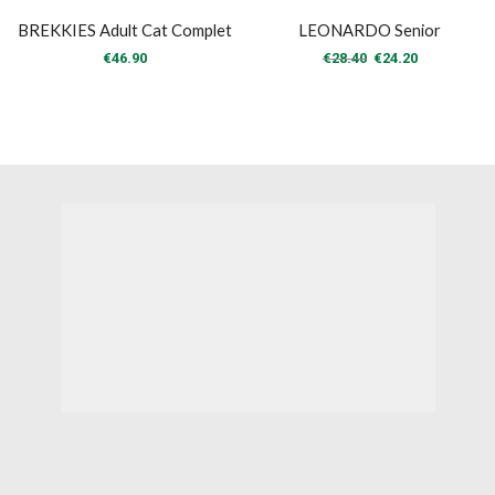
BREKKIES Adult Cat Complet
LEONARDO Senior
Original
Η
€
46.90
€
28.40
€
24.20
price
τρέχουσα
was:
τιμή
€28.40.
είναι:
€24.20.