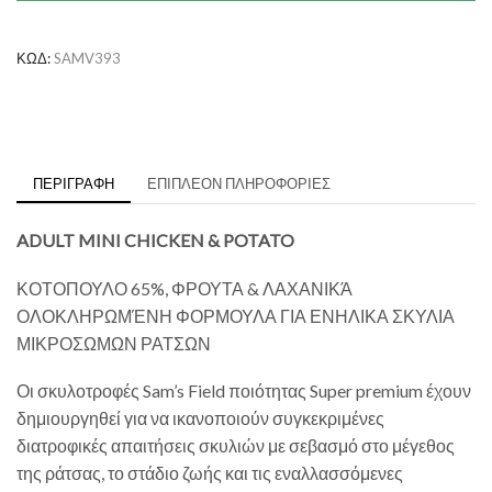
and
Potato
ποσότητα
ΚΩΔ:
SAMV393
ΠΕΡΙΓΡΑΦΉ
ΕΠΙΠΛΈΟΝ ΠΛΗΡΟΦΟΡΊΕΣ
ADULT MINI CHICKEN & POTATO
ΚΟΤΟΠΟΥΛΟ 65%, ΦΡΟΥΤΑ & ΛΑΧΑΝΙΚΆ
ΟΛΟΚΛΗΡΩΜΈΝΗ ΦΟΡΜΟΥΛΑ ΓΙΑ ΕΝΗΛΙΚΑ ΣΚΥΛΙΑ
ΜΙΚΡΟΣΩΜΩΝ ΡΑΤΣΩΝ
Οι σκυλοτροφές Sam’s Field ποιότητας Super premium έχουν
δημιουργηθεί για να ικανοποιούν συγκεκριμένες
διατροφικές απαιτήσεις σκυλιών με σεβασμό στο μέγεθος
της ράτσας, το στάδιο ζωής και τις εναλλασσόμενες