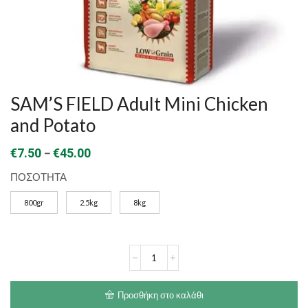
SAM’S FIELD Adult Mini Chicken
and Potato
Price
–
€
7.50
€
45.00
range:
ΠΟΣΟΤΗΤΑ
€7.50
800gr
2.5kg
8kg
through
€45.00
SAM'S
FIELD
Adult
Mini
Προσθήκη στο καλάθι
Chicken