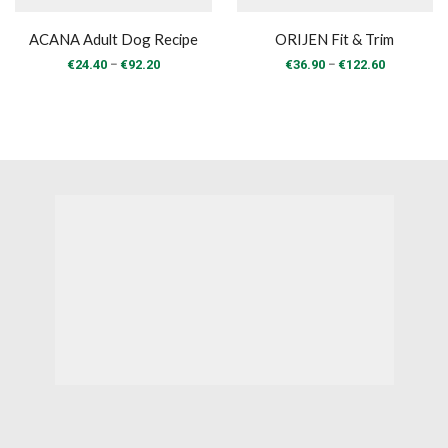
ACANA Adult Dog Recipe
ORIJEN Fit & Trim
Price
Price
–
–
€
24.40
€
92.20
€
36.90
€
122.60
range:
range:
€24.40
€36.90
through
through
€92.20
€122.60