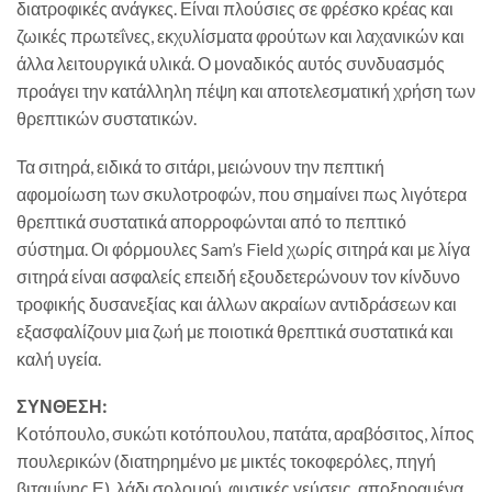
διατροφικές ανάγκες. Είναι πλούσιες σε φρέσκο κρέας και
ζωικές πρωτεΐνες, εκχυλίσματα φρούτων και λαχανικών και
άλλα λειτουργικά υλικά. Ο μοναδικός αυτός συνδυασμός
προάγει την κατάλληλη πέψη και αποτελεσματική χρήση των
θρεπτικών συστατικών.
Τα σιτηρά, ειδικά το σιτάρι, μειώνουν την πεπτική
αφομοίωση των σκυλοτροφών, που σημαίνει πως λιγότερα
θρεπτικά συστατικά απορροφώνται από το πεπτικό
σύστημα. Οι φόρμουλες Sam’s Field χωρίς σιτηρά και με λίγα
σιτηρά είναι ασφαλείς επειδή εξουδετερώνουν τον κίνδυνο
τροφικής δυσανεξίας και άλλων ακραίων αντιδράσεων και
εξασφαλίζουν μια ζωή με ποιοτικά θρεπτικά συστατικά και
καλή υγεία.
ΣΥΝΘΕΣΗ:
Κοτόπουλο, συκώτι κοτόπουλου, πατάτα, αραβόσιτος, λίπος
πουλερικών (διατηρημένο με μικτές τοκοφερόλες, πηγή
βιταμίνης Ε), λάδι σολομού, φυσικές γεύσεις, αποξηραμένα