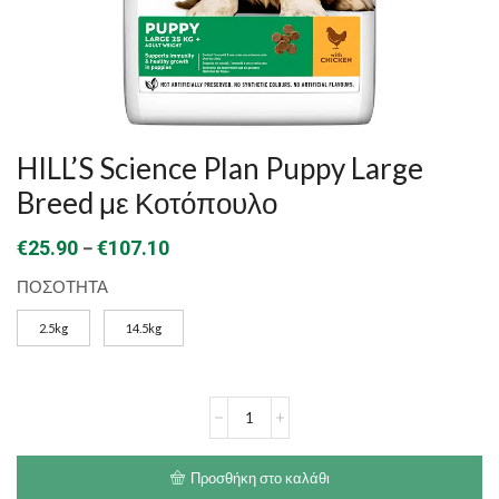
HILL’S Science Plan Puppy Large
Breed με Κοτόπουλο
Price
–
€
25.90
€
107.10
range:
ΠΟΣΟΤΗΤΑ
€25.90
2.5kg
14.5kg
through
€107.10
HILL'S
Science
Plan
Puppy
Προσθήκη στο καλάθι
Large