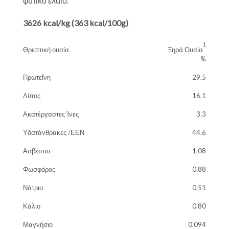
φυτικό έλαιο.
3626 kcal/kg (363 kcal/100g)
1
Θρεπτική ουσία
Ξηρά Ουσία
%
Πρωτεΐνη
29.5
Λίπος
16.1
Ακατέργαστες Ίνες
3.3
Υδατάνθρακες /ΕΕΝ
44.6
Ασβέστιο
1.08
Φωσφόρος
0.88
Νάτριο
0.51
Κάλιο
0.80
Μαγνήσιο
0.094