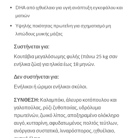
DHA από ιχθυέλαιο για υγιή ανάπτυξη εγκεφάλου και
ματιών
Υψηλής ποιότητας πρωτεΐνη για σχηματισμό μη
λιπώδους μυικής μάζας
Συστήνεται για:
Κουτάβια μεγαλόσωμης φυλής (πάνω 25 kg σαν
ενήλικα ζώα) για ηλικία έως 18 μηνών.
Δεν συστήνεται για:
Ενήλικοι ή ώριμοι ενήλικοι σκύλοι.
ΣΥΝΘΕΣΗ:
Καλαμπόκι, άλευρο κοτόπουλου και
γαλοπούλας, ρύζι ζυθοποιίας, υδρόλυμα
πρωτεϊνών, ζωικό λίπος, αποξηραμένο ολόκληρο
αυγό, κυτταρίνη, αφυδατωμένος πολτός τεύτλων,
ανόργανα συστατικά, λιναρόσπορος, ιχθυέλαιο,