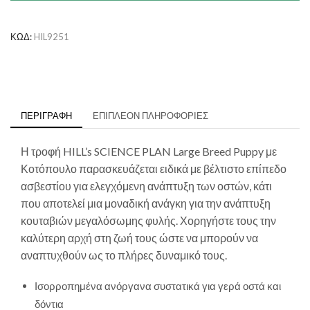
Breed
με
Κοτόπουλο
ΚΩΔ:
HIL9251
ποσότητα
ΠΕΡΙΓΡΑΦΉ
ΕΠΙΠΛΈΟΝ ΠΛΗΡΟΦΟΡΊΕΣ
Η τροφή
HILL’s SCIENCE PLAN
Large Breed Puppy με
Κοτόπουλο παρασκευάζεται ειδικά με βέλτιστο επίπεδο
ασβεστίου για ελεγχόμενη ανάπτυξη των οστών, κάτι
που αποτελεί μια μοναδική ανάγκη για την ανάπτυξη
κουταβιών μεγαλόσωμης φυλής. Χορηγήστε τους την
καλύτερη αρχή στη ζωή τους ώστε να μπορούν να
αναπτυχθούν ως το πλήρες δυναμικό τους.
Ισορροπημένα ανόργανα συστατικά για γερά οστά και
δόντια