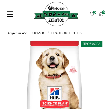
0
0
Αρχική σελίδα
ΣΚΥΛΟΣ
ΞΗΡΑ ΤΡΟΦΗ
HILL'S
ΠΡΟΣΦΟΡΆ