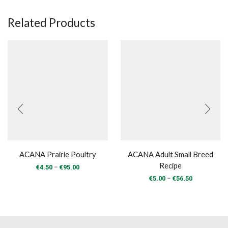
Related Products
ACANA Prairie Poultry
ACANA Adult Small Breed
Recipe
Price
–
€
4.50
€
95.00
range:
Price
–
€
5.00
€
56.50
€4.50
range:
through
€5.00
€95.00
through
€56.50