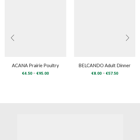
ACANA Prairie Poultry
BELCANDO Adult Dinner
Price
Price
–
–
€
4.50
€
95.00
€
8.00
€
57.50
range:
range:
€4.50
€8.00
through
through
€95.00
€57.50