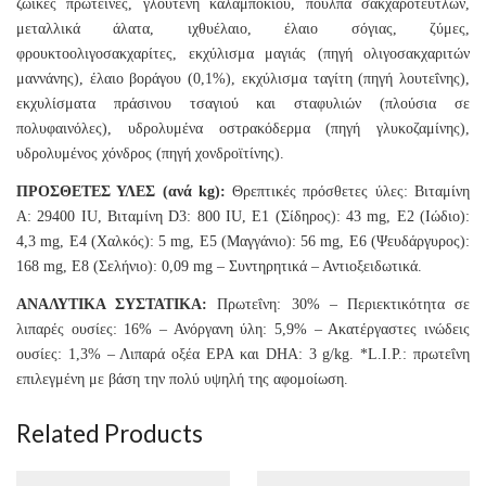
ζωικές πρωτεΐνες, γλουτένη καλαμποκιού, πούλπα σακχαροτεύτλων,
μεταλλικά άλατα, ιχθυέλαιο, έλαιο σόγιας, ζύμες,
φρουκτοολιγοσακχαρίτες, εκχύλισμα μαγιάς (πηγή ολιγοσακχαριτών
μαννάνης), έλαιο βοράγου (0,1%), εκχύλισμα ταγίτη (πηγή λουτεΐνης),
εκχυλίσματα πράσινου τσαγιού και σταφυλιών (πλούσια σε
πολυφαινόλες), υδρολυμένα οστρακόδερμα (πηγή γλυκοζαμίνης),
υδρολυμένος χόνδρος (πηγή χονδροϊτίνης).
ΠΡΟΣΘΕΤΕΣ ΥΛΕΣ (ανά kg):
Θρεπτικές πρόσθετες ύλες: Βιταμίνη
A: 29400 IU, Βιταμίνη D3: 800 IU, E1 (Σίδηρος): 43 mg, E2 (Ιώδιο):
4,3 mg, E4 (Χαλκός): 5 mg, E5 (Μαγγάνιο): 56 mg, E6 (Ψευδάργυρος):
168 mg, E8 (Σελήνιο): 0,09 mg – Συντηρητικά – Αντιοξειδωτικά.
ΑΝΑΛΥΤΙΚΑ ΣΥΣΤΑΤΙΚΑ:
Πρωτεΐνη: 30% – Περιεκτικότητα σε
λιπαρές ουσίες: 16% – Ανόργανη ύλη: 5,9% – Ακατέργαστες ινώδεις
ουσίες: 1,3% – Λιπαρά οξέα EPA και DHA: 3 g/kg. *L.I.P.: πρωτεΐνη
επιλεγμένη με βάση την πολύ υψηλή της αφομοίωση.
Related Products