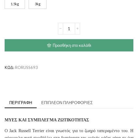
1.5kg
3kg
through
€26.60
ROYAL
CANIN
Jack
Russel
Προσθήκη στο καλάθι
Terrier
Adult
ποσότητα
ΚΩΔ:
RORUSS693
ΠΕΡΙΓΡΑΦΉ
ΕΠΙΠΛΈΟΝ ΠΛΗΡΟΦΟΡΊΕΣ
ΜΥΕΣ ΚΑΙ ΣΥΜΠΛΕΓΜΑ ΖΩΤΙΚΟΤΗΤΑΣ
Ο Jack Russell Terrier είναι γνωστός για το ζωηρό ταπεραμέντο του. Η
φόρμουλα αυτή συμβάλλει στη διατήρηση της μυϊκής μάζας χάρη σε ένα